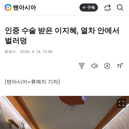
공유하기
통합검색
텐아시아
구독
인중 수술 받은 이지혜, 열차 안에서
벌러덩
류예지
2026. 4. 14. 13:49
요약보기
음성으로 듣기
번역 설정
글씨크기 조절하기
[텐아시아=류예지 기자]
이미지 크게 보기