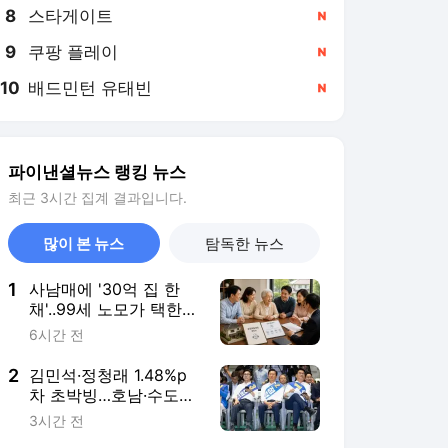
8
스타게이트
,신규
9
쿠팡 플레이
,신규
10
배드민턴 유태빈
,신규
파이낸셜뉴스 랭킹 뉴스
최근 3시간 집계 결과입니다.
많이 본 뉴스
탐독한 뉴스
1
사남매에 '30억 집 한
채'..99세 노모가 택한
'분쟁 없는 상속' [PB의
6시간 전
머니 레시피]
2
김민석·정청래 1.48%p
차 초박빙…호남·수도권
표심이 관건
3시간 전