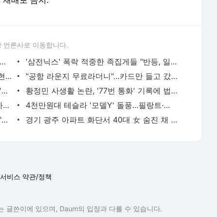
및 재배포 금지.
 언론사로 이동합니다.
 아파트 방화사건 수사팀장 숨진 채 발견…사망 경위 조사
'삼전닉스' 폭락 적중한 족집게들 "반등, 일회성 아니다"면서... AI 과잉투자엔 '우려'
"김밥 2알 겨우 먹어"...앙상하게 마른 고현정, 다이어트 아닌 '음식 공포증' 고백 [헬스톡]
"공항 라운지 무료라더니"…카드만 들고 갔다간 '헛걸음'
日 유명 영화배우, 자택서 숨진 채 발견…'마약투약 혐의'
황정민 사생활 논란, '77번 통화' 기록에 법조계 주목
버핏 "도박판 된 증시…자산 가격, 실제 가치보다 비싸"
4천만원대 테슬라 '모델Y' 돌풍…필랑트·액티언 판매 '직격탄'
SK하닉 레버리지에 7억 올인한 은행원..."한 달 만에 5억 증발" 멘붕
경기 광주 아파트 화단서 40대 女 숨진 채 발견…시신 옆엔 '이불'
서비스 약관/정책
 글쓴이에 있으며, Daum의 입장과 다를 수 있습니다.