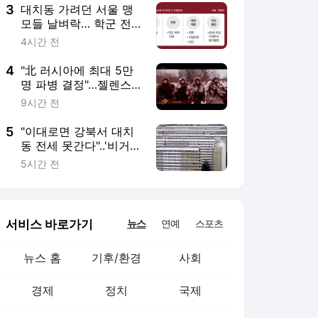
3
대치동 가려던 서울 맹
모들 날벼락… 학군 전
세대출 막히나[부동산
4시간 전
세제 후폭풍]
4
"北 러시아에 최대 5만
명 파병 결정"…젤렌스
키, 韓에 방공망 요청
9시간 전
5
"이대로면 강북서 대치
동 전세 못간다"..'비거주
1주택' 예외기준 촉각
5시간 전
서비스 바로가기
뉴스
연예
스포츠
뉴스 홈
기후/환경
사회
경제
정치
국제