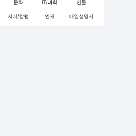
문화
IT/과학
인물
지식/칼럼
연재
배열설명서