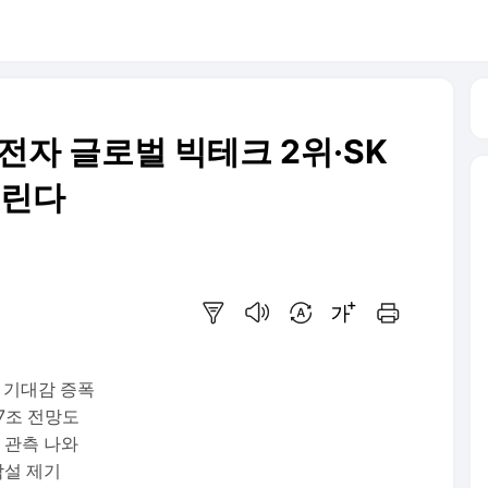
성전자 글로벌 빅테크 2위·SK
올린다
요약보기
음성으로 듣기
번역 설정
글씨크기 조절하기
인쇄하기
 기대감 증폭
47조 전망도
 관측 나와
박설 제기