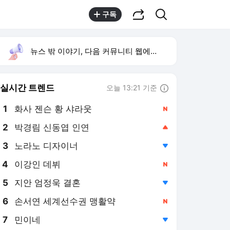
공유하기
검색
구독
뉴스 밖 이야기, 다음 커뮤니티 웹에서 보기
실시간 트렌드
오늘 13:21 기준
툴팁보기
1
화사 젠슨 황 샤라웃
,신규
2
박경림 신동엽 인연
,상승
3
노라노 디자이너
,하락
4
이강인 데뷔
,신규
5
지안 엄정욱 결혼
,하락
6
손서연 세계선수권 맹활약
,신규
7
민이네
,하락