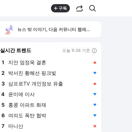
공유하기
검색
구독
뉴스 밖 이야기, 다음 커뮤니티 웹에서 보기
실시간 트렌드
오늘 9:38 기준
툴팁보기
1
지안 엄정욱 결혼
,상승
2
박서진 황혜선 핑크빛
,하락
3
삼프로TV 개인정보 유출
,상승
4
윤미애 이사
,하락
5
홍콩 아파트 화재
,하락
6
여의도 폭탄 협박
,하락
7
마니산
,신규