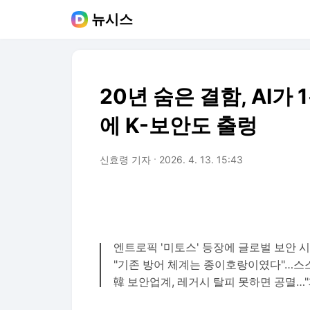
뉴시스
20년 숨은 결함, AI
에 K-보안도 출렁
신효령 기자
2026. 4. 13. 15:43
엔트로픽 '미토스' 등장에 글로벌 보안 시장
"기존 방어 체계는 종이호랑이였다"…스
韓 보안업계, 레거시 탈피 못하면 공멸…