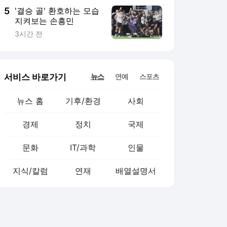
5
'결승 골' 환호하는 모습
지켜보는 손흥민
3시간 전
서비스 바로가기
뉴스
연예
스포츠
뉴스 홈
기후/환경
사회
경제
정치
국제
문화
IT/과학
인물
지식/칼럼
연재
배열설명서