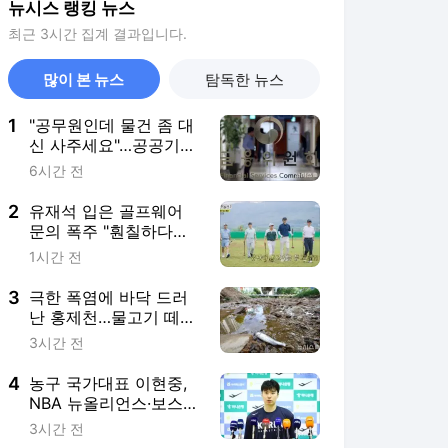
뉴시스 랭킹 뉴스
최근 3시간 집계 결과입니다.
많이 본 뉴스
탐독한 뉴스
1
"공무원인데 물건 좀 대
신 사주세요"…공공기관
사칭 대리구매 주의
6시간 전
2
유재석 입은 골프웨어
문의 폭주 "훤칠하다고
하더라"
1시간 전
3
극한 폭염에 바닥 드러
난 홍제천…물고기 떼죽
음도 [뉴시스Pic]
3시간 전
4
농구 국가대표 이현중,
NBA 뉴올리언스·보스턴
미니캠프 참가
3시간 전