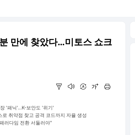
가 1분 만에 찾았다…미토스 쇼크
요약보기
음성으로 듣기
번역 설정
글씨크기 조절하기
인쇄하기
 '패닉'…K-보안도 '위기'
스로 취약점 찾고 공격 코드까지 자율 생성
"패러다임 전환 서둘러야"