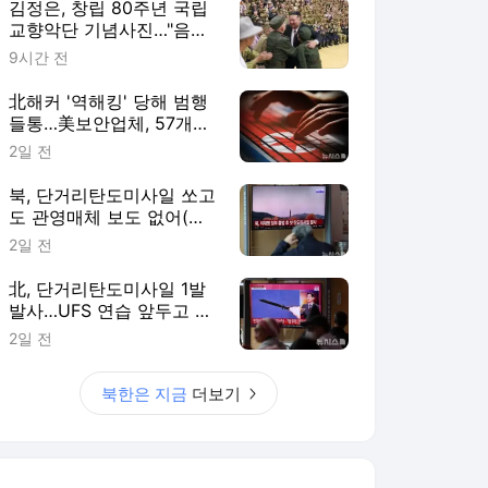
김정은, 창립 80주년 국립
교향악단 기념사진…"음악,
국가부흥 추동력"
9시간 전
北해커 '역해킹' 당해 범행
들통…美보안업체, 57개국
공격 흔적 확인
2일 전
북, 단거리탄도미사일 쏘고
도 관영매체 보도 없어(종
합)
2일 전
北, 단거리탄도미사일 1발
발사…UFS 연습 앞두고 도
발(종합)
2일 전
북한은 지금
더보기