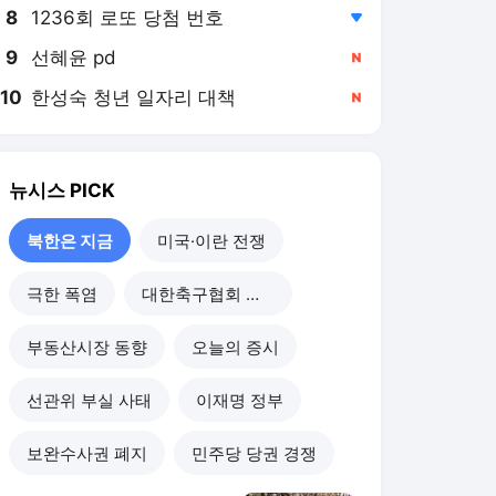
8
1236회 로또 당첨 번호
,하락
9
선혜윤 pd
,신규
10
한성숙 청년 일자리 대책
,신규
뉴시스
PICK
북한은 지금
미국·이란 전쟁
극한 폭염
대한축구협회 개혁
부동산시장 동향
오늘의 증시
선관위 부실 사태
이재명 정부
보완수사권 폐지
민주당 당권 경쟁