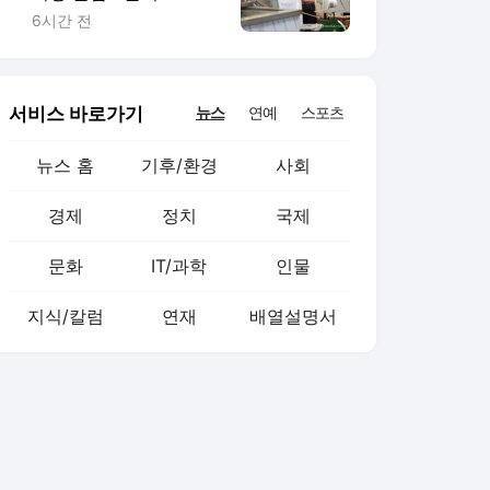
외식 줄고 배달늘어
6시간 전
서비스 바로가기
뉴스
연예
스포츠
뉴스 홈
기후/환경
사회
경제
정치
국제
문화
IT/과학
인물
지식/칼럼
연재
배열설명서