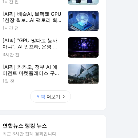
1시간 전
[AI픽] 베슬AI, 블랙웰 GPU
1천장 확보…AI 팩토리 확
장
1시간 전
[AI픽] "GPU 많다고 능사
아냐"…AI 인프라, 운영 효
율이 판가름
3시간 전
[AI픽] 카카오, 정부 AI 에
이전트 마켓플레이스 구축
한다
1일 전
AI픽
더보기
연합뉴스 랭킹 뉴스
최근 3시간 집계 결과입니다.