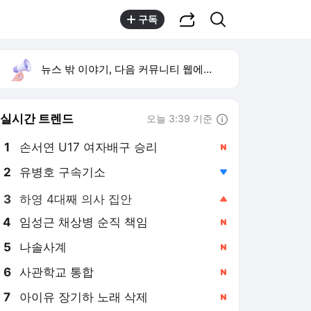
공유하기
검색
구독
뉴스 밖 이야기, 다음 커뮤니티 웹에서 보기
실시간 트렌드
오늘 3:39 기준
툴팁보기
1
손서연 U17 여자배구 승리
,신규
2
유병호 구속기소
,하락
3
하영 4대째 의사 집안
,상승
4
임성근 채상병 순직 책임
,신규
5
나솔사계
,신규
6
사관학교 통합
,신규
7
아이유 장기하 노래 삭제
,신규