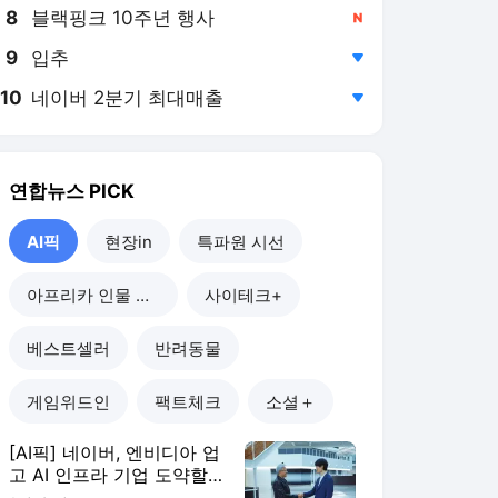
8
블랙핑크 10주년 행사
,신규
9
입추
,하락
10
네이버 2분기 최대매출
,하락
연합뉴스
PICK
AI픽
현장in
특파원 시선
아프리카 인물 열전
사이테크+
베스트셀러
반려동물
게임위드인
팩트체크
소셜＋
[AI픽] 네이버, 엔비디아 업
고 AI 인프라 기업 도약할
까