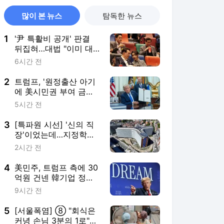
많이 본 뉴스
탐독한 뉴스
1
'尹 특활비 공개' 판결
뒤집혀…대법 "이미 대
통령기록관 이관"
6시간 전
2
트럼프, '원정출산 아기
에 美시민권 부여 금지'
행정명령 서명(종합)
5시간 전
3
[특파원 시선] '신의 직
장'이었는데…지정학적
격변에 몸살앓는 EU집
2시간 전
행위
4
美민주, 트럼프 측에 30
억원 건넨 韓기업 정조
준…"잠재적 뇌물"
9시간 전
5
[서울폭염] ⑧ "회식은
커녕 손님 3분의 1로"…