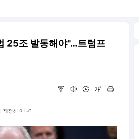
법 25조 발동해야"…트럼프
요약보기
음성으로 듣기
번역 설정
글씨크기 조절하기
인쇄하기
히 제정신 아냐"