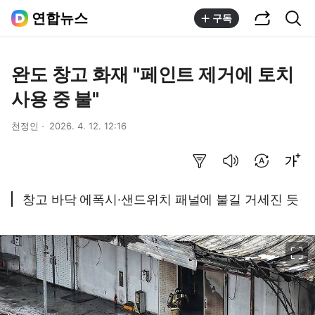
공유하기
통합검색
연합뉴스
구독
완도 창고 화재 "페인트 제거에 토치
사용 중 불"
천정인
2026. 4. 12. 12:16
요약보기
음성으로 듣기
번역 설정
글씨크기 조절하기
창고 바닥 에폭시·샌드위치 패널에 불길 거세진 듯
이미지 크게 보기