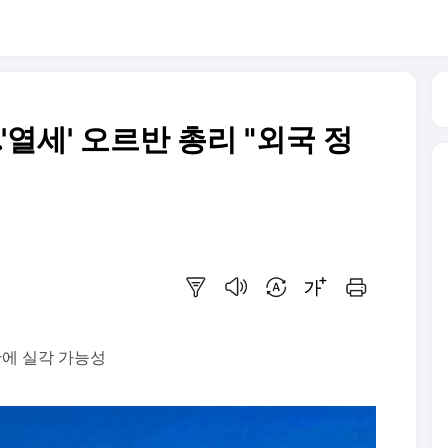
열세' 오르반 총리 "외국 정
요약보기
음성으로 듣기
번역 설정
글씨크기 조절하기
인쇄하기
만에 실각 가능성