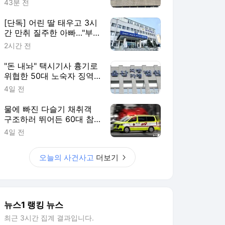
43분 전
[단독] 어린 딸 태우고 3시
간 만취 질주한 아빠…"부
부싸움 뒤 홧김에"
2시간 전
"돈 내놔" 택시기사 흉기로
위협한 50대 노숙자 징역
2년
4일 전
물에 빠진 다슬기 채취객
구조하러 뛰어든 60대 참
변…익수자는 회복
4일 전
오늘의 사건사고
더보기
뉴스1 랭킹 뉴스
최근 3시간 집계 결과입니다.