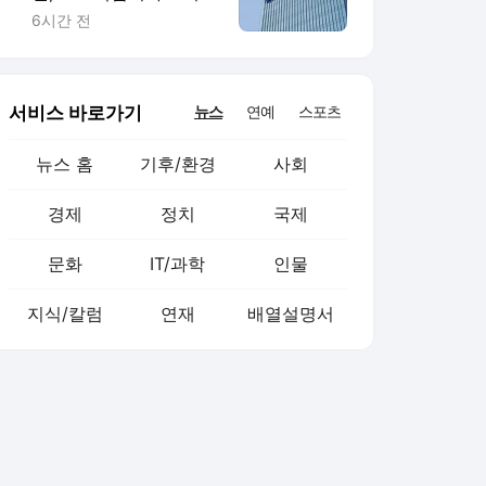
지하철에 토스 이름 새
6시간 전
겼다
서비스 바로가기
뉴스
연예
스포츠
뉴스 홈
기후/환경
사회
경제
정치
국제
문화
IT/과학
인물
지식/칼럼
연재
배열설명서