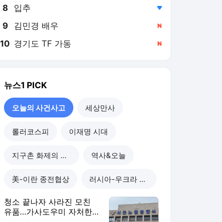
8
입추
,하락
9
김민경 배우
,신규
10
경기도 TF 가동
,신규
뉴스1
PICK
오늘의 사건사고
세상만사
롤러코스피
이재명 시대
지구촌 화제의 뉴스
역사&오늘
美-이란 종전협상
러시아-우크라 전쟁
청소 끝나자 사라진 모친
유품…가사도우미 자처한
20대 입건