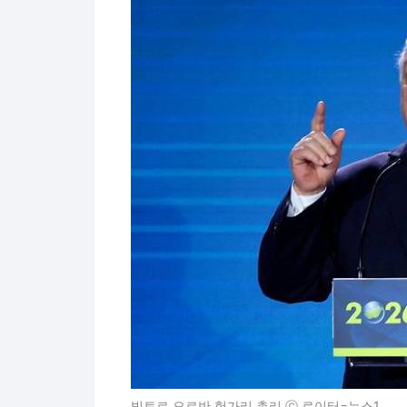
빅토르 오르반 헝가리 총리 ⓒ 로이터=뉴스1