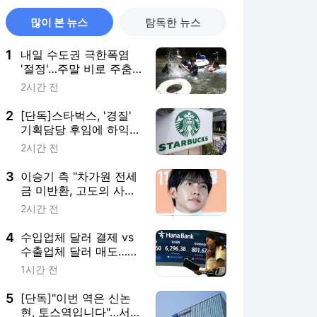
많이 본 뉴스
탐독한 뉴스
1
내일 수도권 극한폭염
'절정'…주말 비로 주춤,
다음주도 36도 '찜통'
2시간 전
2
[단독]스타벅스, '경질'
기획담당 후임에 하익성
상무…전직 임원 재영입
2시간 전
3
이승기 측 "차가원 전세
금 미반환, 고도의 사기
수법…엄벌 대응"
2시간 전
4
수입업체 달러 결제 vs
수출업체 달러 매도…환
율 1420원대 공방(종합)
1시간 전
5
[단독]"이번 역은 신논
현, 토스역입니다"…서울