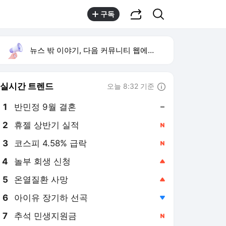
공유하기
검색
구독
뉴스 밖 이야기, 다음 커뮤니티 웹에서 보기
실시간 트렌드
오늘 8:32 기준
툴팁보기
1
반민정 9월 결혼
,유지
2
휴젤 상반기 실적
,신규
4
놀부 회생 신청
,상승
5
온열질환 사망
,상승
6
아이유 장기하 선곡
,하락
7
추석 민생지원금
,신규