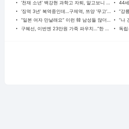
‘천재 소년’ 백강현 과학고 자퇴, 알고보니 학폭 피해…“많이 울었다”
‘징역 3년’ 복역중인데…구제역, 쯔양 ‘무고’ 혐의로 송치
“일본 여자 만날래요” 이런 韓 남성들 많더니…대박 난 회사
구혜선, 이번엔 23만원 가죽 파우치…“한 땀 한 땀 그렸다”