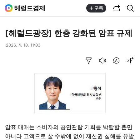
공유하기
통합검색
헤럴드경제
구독
[헤럴드광장] 한층 강화된 암표 규제
2026. 4. 10. 11:03
요약보기
음성으로 듣기
번역 설정
글씨크기 조절하기
암표 매매는 소비자의 공연관람 기회를 박탈할 뿐만
아니라 고액으로 살 수밖에 없어 재산권 침해를 유발