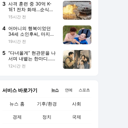
3
사격 훈련 중 30억 K-
1E1 전차 화재…순식간
에 '전소 수준'
15시간 전
4
어머니의 행복이었던
34세 소인후씨, 마지막
순간 4명에 새 생명 ‘선
19시간 전
물’
5
“다녀올게” 현관문을 나
서며 내뱉는 한마디…같
은 제복을 입는 1천여 명
12시간 전
의 경기 소방가족
서비스 바로가기
뉴스
연예
스포츠
뉴스 홈
기후/환경
사회
경제
정치
국제