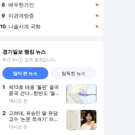
8
배우한가인
,신규
9
이관개방증
,신규
10
나솔사계 국화
,신규
경기일보 랭킹 뉴스
최근 3시간 집계 결과입니다.
많이 본 뉴스
탐독한 뉴스
1
제13호 태풍 ‘돌핀’ 결국
중국 간다…한반도 ‘열풍
폭탄’ 안길 듯
18시간 전
2
고려대, 유승민 딸 유담
교수 ‘논문 쪼개기’ 의혹
“연구부정 아니다” 결론
13시간 전