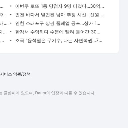
[영상] 폭염도 잊은 펜타포트 마지막 날…송도는 ‘청춘의 떼창’으로 물들었다 [2026 인천펜타포
이번주 로또 1등 당첨자 9명 터졌다...30억원 나온 명당은 어디
"매미급 위력" 13호 태풍 '돌핀' 북상…내주 폭염 향방 가른다
인천 바다서 발견된 남아 추정 시신…신원 확인 난항
제13호 태풍 ‘돌핀’ 최고등급 북상…폭염·태풍 이중고 ‘비상’
인천 소래포구 상권 줄폐업 공포…상가 1층 절반 ‘텅텅’ [현장, 그곳＆]
“3억8천여만원 체납”…광주시, 고액체납자 가택수색해 현장 징수
한강서 수영하다 수문에 빨려 들어간 30대...20분 만에 심정지 상태로 구조
“떼인 돈 다 받았습니다”…이천 건설현장 일용직 116명 체불임금 싹 다 받아줬다
조국 "윤석열은 무기수, 나는 사면복권…7년 만에 운명 엇갈려"
서비스 약관/정책
 글쓴이에 있으며, Daum의 입장과 다를 수 있습니다.