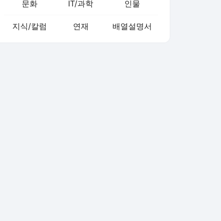
문화
IT/과학
인물
지식/칼럼
연재
배열설명서