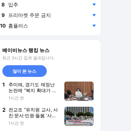
8
입추
,하락
9
프리마켓 주문 금지
,하락
10
홈플러스
,하락
베이비뉴스 랭킹 뉴스
최근 3시간 집계 결과입니다.
많이 본 뉴스
1
추미애, 경기도 재정난
논란에 “복지 확대가 원
인이라는 주장 부적절”
1시간 전
2
전교조 “유치원 교사, 사
진·문서·민원·돌봄 ‘사중
고’”… 교육재정 정상화
1시간 전
촉구