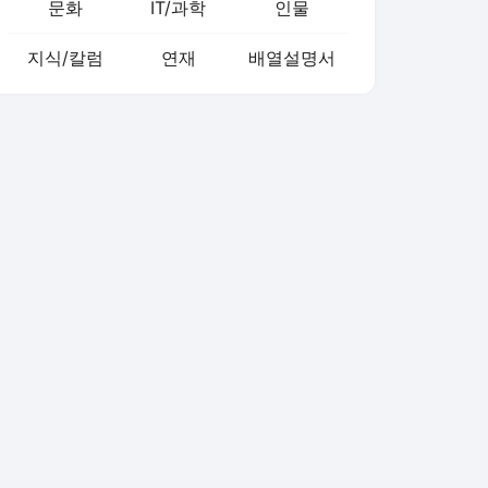
문화
IT/과학
인물
지식/칼럼
연재
배열설명서