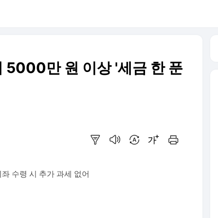
 5000만 원 이상 '세금 한 푼
요약보기
음성으로 듣기
번역 설정
글씨크기 조절하기
인쇄하기
계좌 수령 시 추가 과세 없어