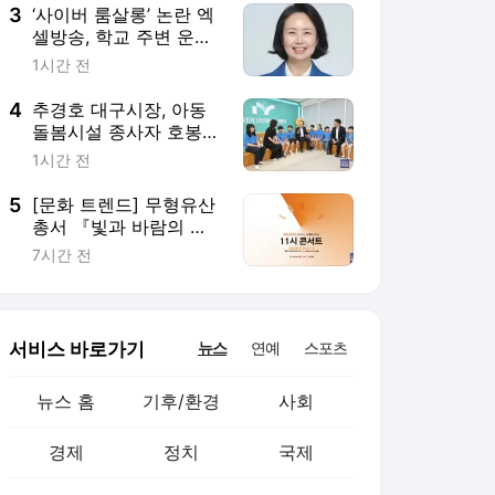
3
‘사이버 룸살롱’ 논란 엑
셀방송, 학교 주변 운영
제한 법안 발의
1시간 전
4
추경호 대구시장, 아동
돌봄시설 종사자 호봉상
한제 폐지 검토
1시간 전
5
[문화 트렌드] 무형유산
총서 『빛과 바람의 지
휘자 조대용』 출간 外
7시간 전
서비스 바로가기
뉴스
연예
스포츠
뉴스 홈
기후/환경
사회
경제
정치
국제