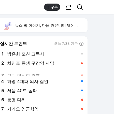
공유하기
검색
구독
뉴스 밖 이야기, 다음 커뮤니티 웹에서 보기
실시간 트렌드
오늘 7:38 기준
툴팁보기
1
방은희 모친 고독사
,유지
2
차인표 동생 구강암 사망
,상승
3
런치 안성현 결혼
,신규
4
하영 4대째 의사 집안
,하락
5
서울 40도 돌파
,하락
6
통영 다찌
,신규
7
카카오 임금협약
,신규