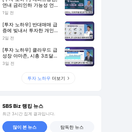
연내 금리인하 가능성 언
급…8월 이후는?
1일 전
[투자 노하우] 반대매매 급
증에 빚내서 투자한 개인
시장 떠나
2일 전
[투자 노하우] 클라우드 급
성장 아마존, 시총 3조달러
클럽 입성
3일 전
투자 노하우
더보기
SBS Biz 랭킹 뉴스
최근 3시간 집계 결과입니다.
많이 본 뉴스
탐독한 뉴스