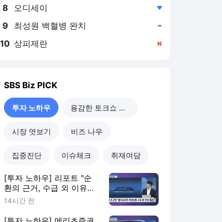
8
오디세이
,하락
9
최성원 백혈병 완치
,유지
10
상피제란
,신규
SBS Biz
PICK
투자 노하우
용감한 토크쇼 직설
시장 엿보기
비즈 나우
집중진단
이슈체크
취재여담
[투자 노하우] 리포트 "순
환의 근거, 수급 외 이유들
도 존재"
14시간 전
[투자 노하우] 메리츠증권,