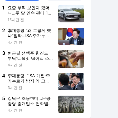
1
요즘 부쩍 보인다 했더
니…두 달 연속 판매 1위
'이 차'
15시간 전
2
李대통령 "왜 그렇게 했
나"질타…ISA·주가누르
기법 전면 재검토
4시간 전
3
퇴근길 생맥주 한잔도
부담?...술맛 떨어질 소
식 나왔다
4시간 전
4
李대통령, "ISA 개편·주
가누르기 방지 왜 그렇
게 했나…전면 재검토"
3시간 전
5
강남은 조용한데…은평·
중랑 중개업소 전화벨만
울렸다
4시간 전