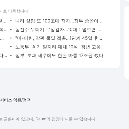
사로 이동합니다.
삼천당, 오늘 입 연다…최대주주 대표, 2천 500억 매각 철회
나라 살림 또 100조대 적자…정부 씀씀이 괜찮을까?
"빵 안 굽는 베이커리카페 제외"…가업상속공제 손본다
동전주 무더기 무상감자…10대 1 넘으면 상장폐지
휘발유 리터당 2000원 육박…당정 "주유소 사후정산제 폐지"
"미-이란, 막판 물밑 접촉…1단계 45일 휴전 추진"
택 양도세 중과 유예 5월 9일 신청분까지 허용 검토"
노동부 "AI가 일자리 대체 10%…청년 고용 증가엔 악영향"
서울 집 사면 월급 절반이 대출로…부담 다시 커졌다
정부, 초과 세수에도 한은 마통 17조원 썼다
서비스 약관/정책
 글쓴이에 있으며, Daum의 입장과 다를 수 있습니다.