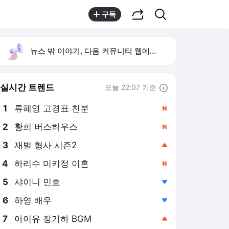
공유하기
검색
구독
뉴스 밖 이야기, 다음 커뮤니티 웹에서 보기
실시간 트렌드
오늘 22:07 기준
툴팁보기
1
류혜영 고경표 친분
,신규
2
황희 버스하우스
,신규
4
하리수 미키정 이혼
,신규
5
샤이니 민호
,하락
6
하영 배우
,하락
7
아이유 장기하 BGM
,상승