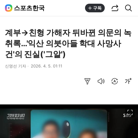
공유하기
통합검색
스포츠한국
구독
계부→친형 가해자 뒤바뀐 의문의 녹
취록…'익산 의붓아들 학대 사망사
건'의 진실('그알')
신영선 기자
2026. 4. 5. 01:11
요약보기
음성으로 듣기
번역 설정
글씨크기 조절하기
이미지 크게 보기