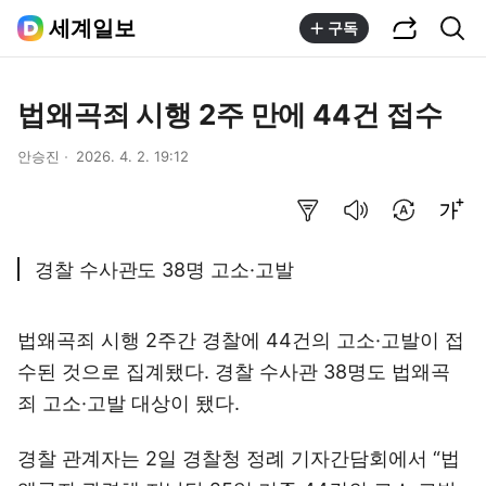
공유하기
통합검색
세계일보
구독
법왜곡죄 시행 2주 만에 44건 접수
안승진
2026. 4. 2. 19:12
요약보기
음성으로 듣기
번역 설정
글씨크기 조절하기
경찰 수사관도 38명 고소·고발
법왜곡죄 시행 2주간 경찰에 44건의 고소·고발이 접
수된 것으로 집계됐다. 경찰 수사관 38명도 법왜곡
죄 고소·고발 대상이 됐다.
경찰 관계자는 2일 경찰청 정례 기자간담회에서 “법