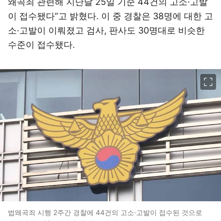
왜곡죄 관련해 지난달 25일 기준 44건의 고소·고발
이 접수됐다”고 밝혔다. 이 중 경찰은 38명에 대한 고
소·고발이 이뤄졌고 검사, 판사도 30명대로 비슷한
수준이 접수됐다.
이미지 크게 보기
법왜곡죄 시행 2주간 경찰에 44건의 고소·고발이 접수된 것으로