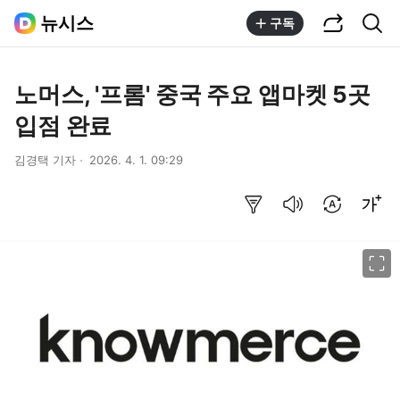
공유하기
통합검색
뉴시스
구독
노머스, '프롬' 중국 주요 앱마켓 5곳
입점 완료
김경택 기자
2026. 4. 1. 09:29
요약보기
음성으로 듣기
번역 설정
글씨크기 조절하기
이미지 크게 보기