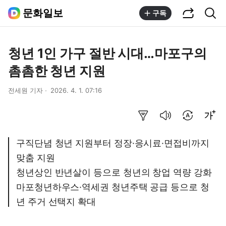
공유하기
통합검색
문화일보
구독
청년 1인 가구 절반 시대…마포구의
촘촘한 청년 지원
전세원 기자
2026. 4. 1. 07:16
요약보기
음성으로 듣기
번역 설정
글씨크기 조절하기
구직단념 청년 지원부터 정장·응시료·면접비까지
맞춤 지원
청년상인 반년살이 등으로 청년의 창업 역량 강화
마포청년하우스·역세권 청년주택 공급 등으로 청
년 주거 선택지 확대