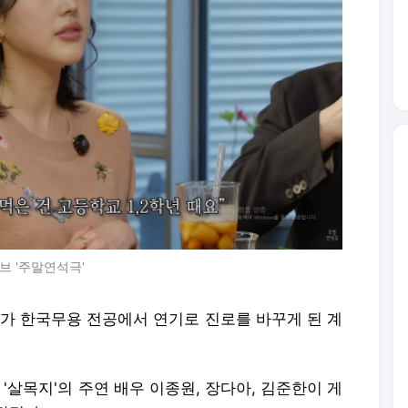
브 '주말연석극'
아가 한국무용 전공에서 연기로 진로를 바꾸게 된 계
 '살목지'의 주연 배우 이종원, 장다아, 김준한이 게