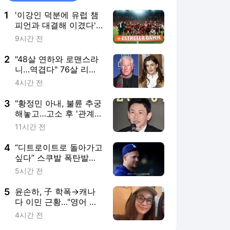
1
'이강인 덕분에 유럽 챔
피언과 대결해 이겼다'…
스페인 2부리그 클럽 감
9시간 전
격
2
"48살 연하와 로맨스라
니…역겹다" 76살 리처
드 기어 신작 갑론을박
4시간 전
[해외이슈]
3
"황정민 아내, 불륜 추궁
해놓고…고소 후 '관계
없다' 난리" A씨 추가 주
11시간 전
장 [MD이슈]
4
“디트로이트로 돌아가고
싶다” 스쿠발 폭탄발
언…다저스에서 신나지
5시간 전
만, FA계약으로 친정 복
귀 암시
5
윤손하, 子 학폭→캐나
다 이민 근황…"영어 실
력 안늘어, 그래도 포기
4시간 전
안해"