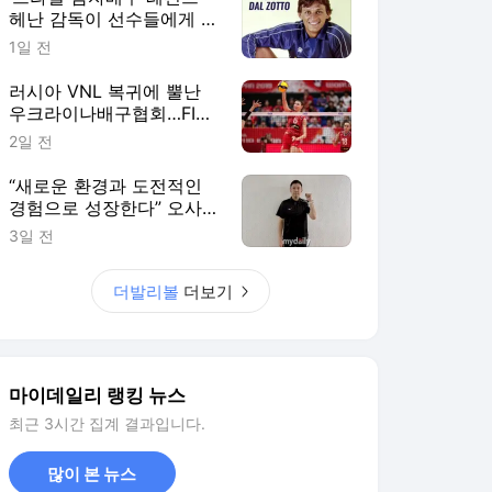
헤난 감독이 선수들에게 말
한다, “결승전에선 그 순간
1일 전
을 즐기세요”
러시아 VNL 복귀에 뿔난
우크라이나배구협회…FIVB
"2027 한시적 참가팀 확
2일 전
대"
“새로운 환경과 도전적인
경험으로 성장한다” 오사카
&상하이 사령탑이 꼽은 한
3일 전
중일 여자배구 교류의 성과
더발리볼
더보기
마이데일리 랭킹 뉴스
최근 3시간 집계 결과입니다.
많이 본 뉴스