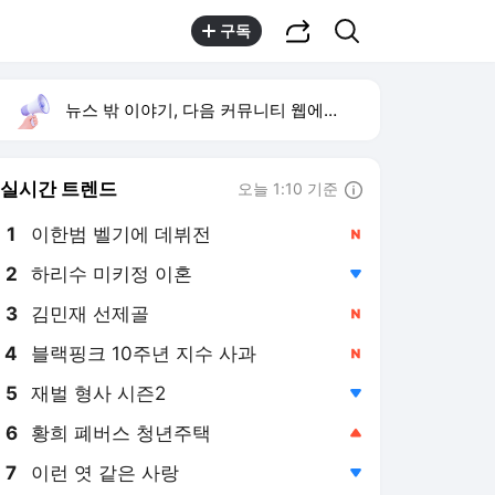
공유하기
검색
구독
뉴스 밖 이야기, 다음 커뮤니티 웹에서 보기
실시간 트렌드
오늘 1:10 기준
툴팁보기
1
이한범 벨기에 데뷔전
,신규
2
하리수 미키정 이혼
,하락
3
김민재 선제골
,신규
4
블랙핑크 10주년 지수 사과
,신규
5
재벌 형사 시즌2
,하락
6
황희 폐버스 청년주택
,상승
7
이런 엿 같은 사랑
,하락