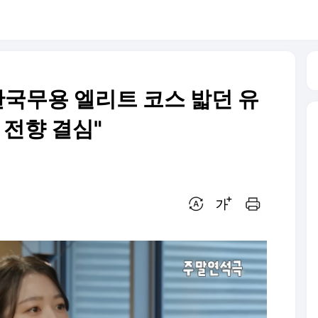
 한국무용 엘리트 코스 밟던 유
 전향 결심"
번역 설정
글씨크기 조절하기
인쇄하기