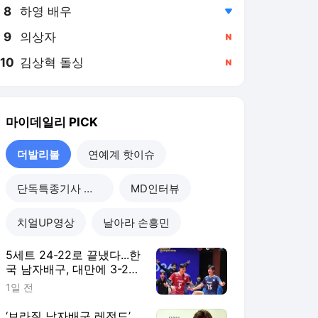
8
하영 배우
,하락
9
의상자
,신규
10
김상혁 돌싱
,신규
마이데일리
PICK
더발리볼
연예계 핫이슈
단독특종기사 모음
MD인터뷰
치얼UP영상
날아라 손흥민
5세트 24-22로 끝냈다...한
국 남자배구, 대만에 3-2
진땀승...조별리그 2연승
1일 전
‘브라질 남자배구 레전드’