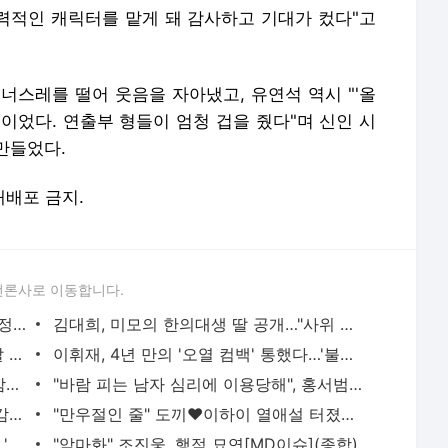
매력적인 캐릭터를 맡게 돼 감사하고 기대가 컸다"고
 너스레를 떨어 웃음을 자아냈고, 유연석 역시 "'올
이었다. 연출부 형들이 엄청 겁을 줬다"며 신인 시
만들었다.
 재배포 금지.
언론사로 이동합니다.
'상간 의혹' 숙행, CCTV 논란 끝 결국 법정으로…영상재판 신청
김대희, 미모의 한의대생 딸 공개…"사위 피곤하게 할 듯" [독박투어4](종합)
야노시호, ♥추성훈과 이혼 위기 고백 "딸 사랑이 없었으면…"
이휘재, 4년 만의 '오열 컴백' 통했다…'불명' 147주 시청률 1위 수성
'금발 여신' 치어리더 서현숙, 핫팬츠로 깜찍하게 [치얼UP영상]
"바람 피는 남자 심리에 이용당해", 홍서범 아들 상간녀 입장 밝혀[MD이슈]
홍석천, 딸 결혼 앞두고 폭탄 발언 "신랑감 합격…근데 내 취향 아냐" [불후의 명곡]
"만우절인 줄" 도끼♥이하이 열애설 터졌다…'You & Me'로 관계 공식화?
"지금 낳아도 70세?" 김준호, 2세 얘기에 '현타' 폭발…장동민 팩폭에 멘붕 [독박투어4]
"악마화" 조진웅, 행적 묘연[MD이슈](종합)