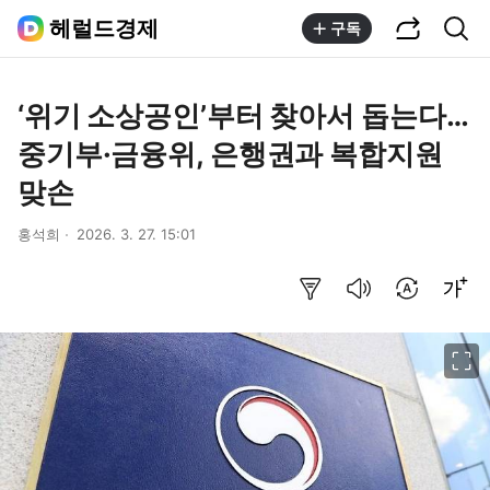
공유하기
통합검색
헤럴드경제
구독
‘위기 소상공인’부터 찾아서 돕는다…
중기부·금융위, 은행권과 복합지원
맞손
홍석희
2026. 3. 27. 15:01
요약보기
음성으로 듣기
번역 설정
글씨크기 조절하기
이미지 크게 보기