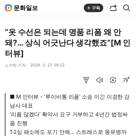
공유하기
통합검색
문화일보
구독
“옷 수선은 되는데 명품 리폼 왜 안
돼?… 상식 어긋난다 생각했죠”[M 인
터뷰]
노수빈 기자
2026. 3. 27. 09:22
요약보기
음성으로 듣기
번역 설정
글씨크기 조절하기
■ M 인터뷰 - ‘루이비통 리폼’ 소송 이긴 이경한 강
남사 대표
‘리폼 않겠다’ 확약서 요구 거부하고 4년간 법정싸
움 진행
1·2심 패소에도 포기 안해… 스트레스로 몽유병까