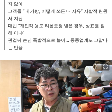
지 앓아
고객들 “내 가방, 어떻게 쓰든 내 자유” 자발적 탄원
서 지원
대법 “개인적 용도 리폼요청 받은 경우, 상표권 침
해 아냐”
판결뒤 손님 폭발적으로 늘어… 동종업계도 고맙다
는 반응
이미지 크게 보기