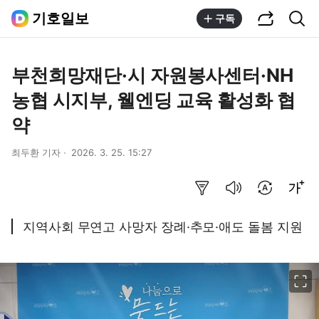
공유하기
통합검색
기호일보
구독
부천희망재단·시 자원봉사센터·NH
농협 시지부, 웰엔딩 교육 활성화 협
약
최두환 기자
2026. 3. 25. 15:27
요약보기
음성으로 듣기
번역 설정
글씨크기 조절하기
지역사회 무연고 사망자 장례·추모·애도 돌봄 지원
이미지 크게 보기