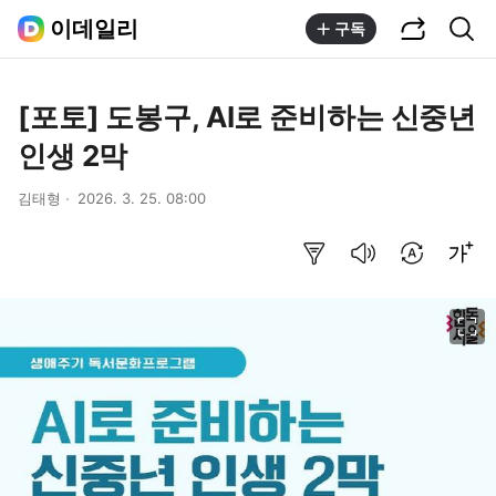
공유하기
통합검색
이데일리
구독
[포토] 도봉구, AI로 준비하는 신중년
인생 2막
김태형
2026. 3. 25. 08:00
요약보기
음성으로 듣기
번역 설정
글씨크기 조절하기
이미지 크게 보기