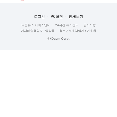
로그인
PC화면
전체보기
다음뉴스 서비스안내
24시간 뉴스센터
공지사항
기사배열책임자 : 임광욱
청소년보호책임자 : 이호원
ⓒ Daum Corp.