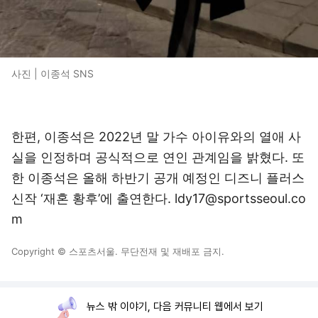
사진 | 이종석 SNS
한편, 이종석은 2022년 말 가수 아이유와의 열애 사
실을 인정하며 공식적으로 연인 관계임을 밝혔다. 또
한 이종석은 올해 하반기 공개 예정인 디즈니 플러스
신작 ‘재혼 황후’에 출연한다. ldy17@sportsseoul.co
m
Copyright © 스포츠서울. 무단전재 및 재배포 금지.
뉴스 밖 이야기, 다음 커뮤니티 웹에서 보기