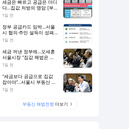
세금은 빠르고 공급은 더디
다…집값 처방의 명암 [부
동산 해법 전쟁]
1일 전
정부 공급카드 임박…서울
시 협의·주민 설득이 성패
가른다 [부동산 해법 전쟁]
1일 전
세금 꺼낸 정부에…오세훈
서울시장 “집값 해법은 공
급” [부동산 해법 전쟁]
1일 전
“세금보다 공급으로 집값
잡아야”…서울시 부동산 대
책 ‘맞불’ 토론회
1일 전
부동산 해법전쟁
더보기