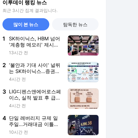
이투데이 랭킹 뉴스
최근 3시간 집계 결과입니다.
많이 본 뉴스
탐독한 뉴스
1
SK하이닉스, HBM 넘어
'계층형 메모리' 제시…
AI 인프라 최적화 승부
13시간 전
수
2
'불안과 기대 사이' 널뛰
는 SK하이닉스…증권가
"HBM4·LTA 기반 펀터
4시간 전
멘털 견고"
3
LIG디펜스앤에어로스페
이스, 실적 발표 후 급락
→반등⋯증권가 “28년
4시간 전
까지 튼튼”
4
단일 레버리지 규제 일
주일…거래대금 이틀째
1조 하회
10시간 전