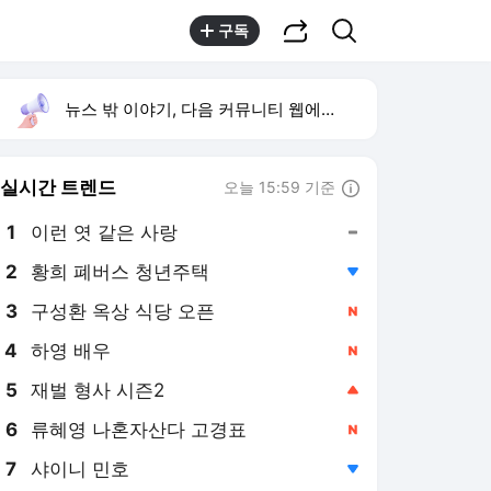
공유하기
검색
구독
뉴스 밖 이야기, 다음 커뮤니티 웹에서 보기
실시간 트렌드
오늘 15:59 기준
툴팁보기
1
이런 엿 같은 사랑
,유지
2
황희 폐버스 청년주택
,하락
3
구성환 옥상 식당 오픈
,신규
4
하영 배우
,신규
5
재벌 형사 시즌2
,상승
6
류혜영 나혼자산다 고경표
,신규
7
샤이니 민호
,하락