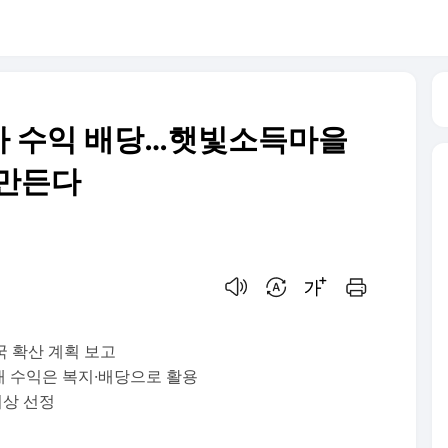
아 수익 배당…햇빛소득마을
 만든다
음성으로 듣기
번역 설정
글씨크기 조절하기
인쇄하기
 확산 계획 보고
매 수익은 복지·배당으로 활용
이상 선정