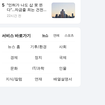
5
"인허가 나도 삽 못 뜬
다"…자금줄 죄는 건전
성 규제 [주택공급 또다
22시간 전
른 병목 PF]①
서비스 바로가기
뉴스
연예
스포츠
뉴스 홈
기후/환경
사회
경제
정치
국제
문화
IT/과학
인물
지식/칼럼
연재
배열설명서