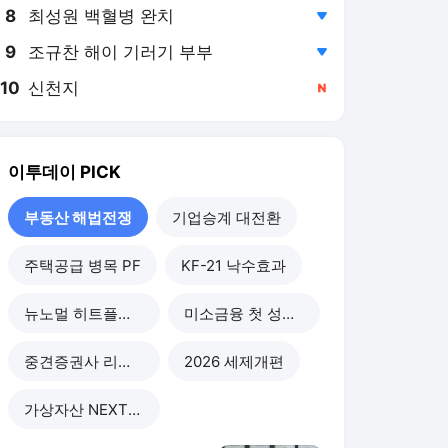
8
최성원 백혈병 완치
,하락
9
조규찬 해이 기러기 부부
,하락
10
신천지
,신규
이투데이
PICK
부동산 해법전쟁
기업승계 대전환
주택공급 병목 PF
KF-21 낙수효과
뉴노멀 히트플레이션
미소금융 첫 성적표
중견증권사 리스크 점검
2026 세제개편
가상자산 NEXT라운드