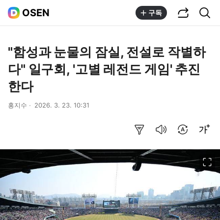
공유하기
통합검색
OSEN
구독
"함성과 눈물의 잠실, 전설로 작별하
다" 일구회, '고별 레전드 게임' 추진
한다
홍지수
2026. 3. 23. 10:31
요약보기
음성으로 듣기
번역 설정
글씨크기 조절하기
이미지 크게 보기