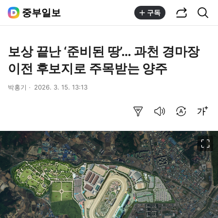
공유하기
통합검색
중부일보
구독
보상 끝난 ‘준비된 땅’… 과천 경마장
이전 후보지로 주목받는 양주
박홍기
2026. 3. 15. 13:13
요약보기
음성으로 듣기
번역 설정
글씨크기 조절하기
이미지 크게 보기