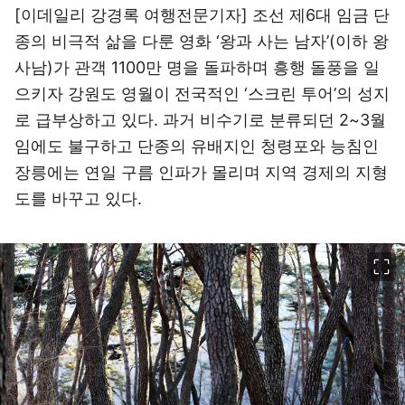
[이데일리 강경록 여행전문기자] 조선 제6대 임금 단
종의 비극적 삶을 다룬 영화 ‘왕과 사는 남자’(이하 왕
사남)가 관객 1100만 명을 돌파하며 흥행 돌풍을 일
으키자 강원도 영월이 전국적인 ‘스크린 투어’의 성지
로 급부상하고 있다. 과거 비수기로 분류되던 2~3월
임에도 불구하고 단종의 유배지인 청령포와 능침인
장릉에는 연일 구름 인파가 몰리며 지역 경제의 지형
도를 바꾸고 있다.
이미지 크게 보기