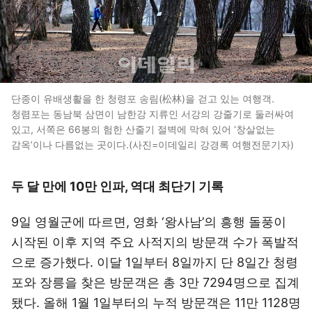
단종이 유배생활을 한 청령포 송림(松林)을 걷고 있는 여행객.
청렴포는 동남북 삼면이 남한강 지류인 서강의 강줄기로 둘러싸여
있고, 서쪽은 66봉의 험한 산줄기 절벽에 막혀 있어 ‘창살없는
감옥’이나 다름없는 곳이다.(사진=이데일리 강경록 여행전문기자)
두 달 만에 10만 인파, 역대 최단기 기록
9일 영월군에 따르면, 영화 ‘왕사남’의 흥행 돌풍이
시작된 이후 지역 주요 사적지의 방문객 수가 폭발적
으로 증가했다. 이달 1일부터 8일까지 단 8일간 청령
포와 장릉을 찾은 방문객은 총 3만 7294명으로 집계
됐다. 올해 1월 1일부터의 누적 방문객은 11만 1128명