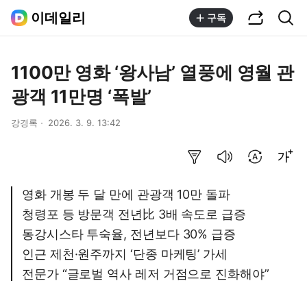
공유하기
통합검색
이데일리
구독
1100만 영화 ‘왕사남’ 열풍에 영월 관
광객 11만명 ‘폭발’
강경록
2026. 3. 9. 13:42
요약보기
음성으로 듣기
번역 설정
글씨크기 조절하기
영화 개봉 두 달 만에 관광객 10만 돌파
청령포 등 방문객 전년比 3배 속도로 급증
동강시스타 투숙율, 전년보다 30% 급증
인근 제천·원주까지 ‘단종 마케팅’ 가세
전문가 “글로벌 역사 레저 거점으로 진화해야”