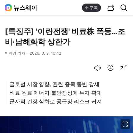
공유하기
통합검색
뉴스웨이
구독
[특징주] '이란전쟁' 비료株 폭등…조
비·남해화학 상한가
이자경 기자
2026. 3. 9. 10:42
음성으로 듣기
번역 설정
글씨크기 조절하기
글로벌 시장 영향, 관련 종목 동반 강세
비료 원료·에너지 불안정성에 투자 확대
군사적 긴장 심화로 공급망 리스크 커져
이미지 크게 보기