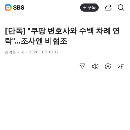
공유하기
통합검색
SBS
구독
[단독] "쿠팡 변호사와 수백 차례 연
락"…조사엔 비협조
김덕현 기자
2026. 3. 7. 07:12
요약보기
음성으로 듣기
번역 설정
글씨크기 조절하기