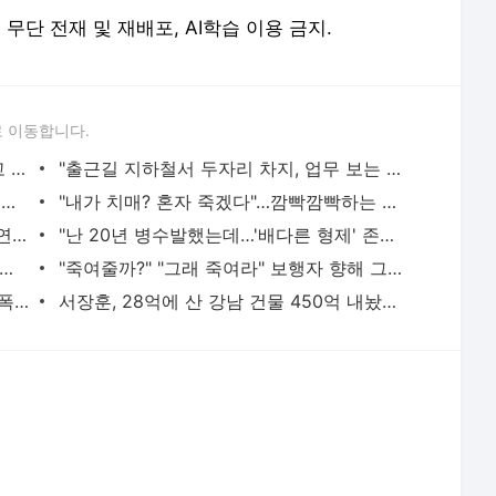
erved. 무단 전재 및 재배포, AI학습 이용 금지.
 이동합니다.
황정민의 또 다른 팬 등장 "지독히 엮이고 싶었던 건 너" 폭로녀 직격
"출근길 지하철서 두자리 차지, 업무 보는 100㎏ 남성…부딪히면 신경질"
"5500만원 날리고 급등주 단타, 남은 건 빚뿐"…30대 여성 파혼 위기
"내가 치매? 혼자 죽겠다"…깜빡깜빡하는 시모, 검사하라 하자 '발끈'
"친구는 부모 덕에 집 샀는데" 아들 하소연에 "죄지었다" 사죄 '먹먹'
"난 20년 병수발했는데…'배다른 형제' 존재, 유산 절반 가져가나"
 난동범, 10년 수련 주짓수로 단숨에 제압한 간호사 화제[영상]
"죽여줄까?" "그래 죽여라" 보행자 향해 그대로 차량 돌진한 운전자[영상]
"단둘만 있는 밀폐된 공간과 술…황정민 폭로녀는 두가지에 집착했다"
서장훈, 28억에 산 강남 건물 450억 내놨다…세후 차익 280억 '잭팟'