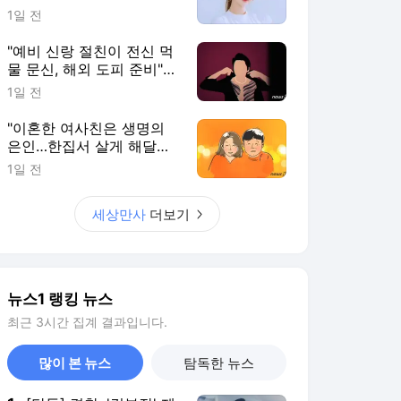
뉴스1 랭킹 뉴스
최근 3시간 집계 결과입니다.
많이 본 뉴스
탐독한 뉴스
1
[단독] 경찰, '김부장' 제
작사 회장 수사…자본시
장법 위반 의혹
6시간 전
2
타격왕은 멀어졌지만…
이정후 '타율 3할'의 가
치
4시간 전
3
축구협회 '멘붕'…압수수
색·성접대 파문 와중에
내달 'A매치 4연전'
5시간 전