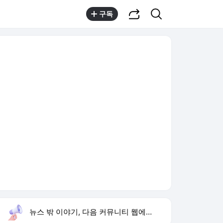
공유하기
검색
구독
뉴스 밖 이야기, 다음 커뮤니티 웹에서 보기
실시간 트렌드
오늘 3:59 기준
툴팁보기
1
최성원 백혈병 완치
,신규
2
하리수 미키정 이혼 이유
,상승
3
여수 오동도 전복
,상승
4
황희 버스하우스
,하락
5
재벌 형사 시즌2
,상승