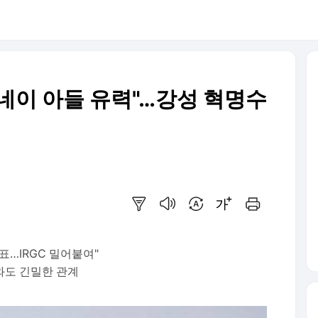
네이 아들 유력"…강성 혁명수
요약보기
음성으로 듣기
번역 설정
글씨크기 조절하기
인쇄하기
표…IRGC 밀어붙여"
와도 긴밀한 관계