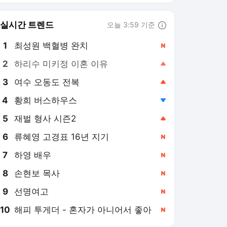
6
류혜영 고경표 16년 지기
,신규
7
하영 배우
,신규
8
손현보 목사
,신규
9
선명여고
,신규
10
해피 투게더 - 혼자가 아니어서 좋아
,신규
뉴스1
PICK
세상만사
美-이란 종전협상
이재명 시대
역사&오늘
지구촌 화제의 뉴스
약전약후
영화in보험산책
롤러코스피