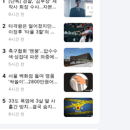
4
서울 백화점 돌며 명품
'싹쓸이'…2800만원어
치 훔친 중국인 실형
4시간 전
5
33도 폭염에 3살 딸 사
흘간 방치…결국 숨지게
한 매정한 엄마
6시간 전
서비스 바로가기
뉴스
연예
스포츠
뉴스 홈
기후/환경
사회
경제
정치
국제
문화
IT/과학
인물
지식/칼럼
연재
배열설명서