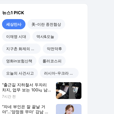
오늘의 사건사고
러시아-우크라 전쟁
"출근길 지하철서 두자리
차지, 업무 보는 100㎏ 남
성…부딪히면 신경질"
7시간 전
"자네 부인은 잘 끝날 거
야"…'양정원 무마' 강남 경
찰, 다른 돈도 받은 정황
1일 전
"예비 신랑 절친이 전신 먹
물 문신, 해외 도피 준비"…
예비 신부 '혼란'
1일 전
"이혼한 여사친은 생명의
은인…한집서 살게 해달라"
남편 요구에 '절망'
1일 전
세상만사
더보기