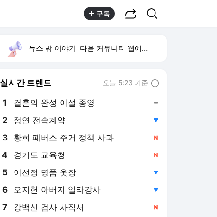
공유하기
검색
구독
뉴스 밖 이야기, 다음 커뮤니티 웹에서 보기
실시간 트렌드
오늘 5:23 기준
툴팁보기
1
결혼의 완성 이설 종영
,유지
2
정연 전속계약
,하락
3
황희 폐버스 주거 정책 사과
,신규
4
경기도 교육청
,신규
5
이선정 명품 옷장
,하락
6
오지헌 아버지 일타강사
,하락
7
강백신 검사 사직서
,신규