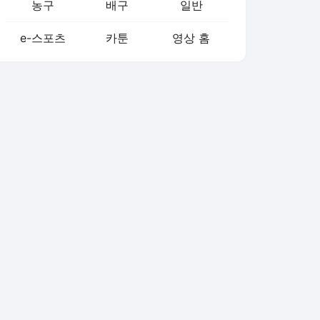
농구
배구
일반
e-스포츠
카툰
영상 홈