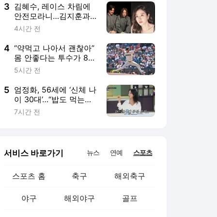
3
김혜수, 레이스 차림에
안전모라니…김지훈과
시체 앞에 섰다
4시간 전
4
“약먹고 나아서 괜찮아”
몸 안좋다는 투수가 8이
닝 1실점...SF 에이스 웹
5시간 전
의 투혼 [MK현장]
5
엄정화, 56세에 ‘신체 나
이 30대’…“밥도 먹는다”
치팅 뒤엔 20시간 공복
7시간 전
서비스 바로가기
뉴스
연예
스포츠
스포츠 홈
축구
해외축구
야구
해외야구
골프