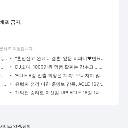
]
재배포 금지.
론사로 이동합니다.
“어마어마합니다”…‘5살 연하 문원♥’ 신지, 5월의 신부 레드 요정 변신 - MK스포츠
“혼인신고 완료”…‘결혼’ 앞둔 티파니♥변요한, 부부 됐다 - MK스포츠
’ 라엘, 못 속이는 모델 유전자 미모…정변의 정석 - MK스포츠
DJ소다, 1000만원 명품 팔찌는 감추고… 한파 속 비키니는 보란듯이 - MK스포츠
“구속·제구 전체적으로 잘 진행되고 있어”…2이닝 무실점 쾌투로 베테랑의 품격 보인 류현진,
‘ACLE 8강 진출 희망은 계속!’ 무너지지 않은 강원, 일왕배 챔피언 마치다와 0-0 무…승부는 2차
고베, 긴장해! 돌아온 ‘통곡의 벽’ 야잔 “몇 분 뛰던 김기동 감독님 지시에 따라서 100% 쏟을
유럽파 점검 마친 홍명보 감독, ACLE 16강 열리는 춘천서 ‘국내파 점검’…3월 유럽 원정 ‘깜짝
“솔직히 서울월드컵경기장에서 훈련하고 싶었지만...” 韓·日 자존심 대결 앞둔 김기동 감독이
개막전 승리로 자신감 UP! ACLE 16강 1차전 준비 마친 서울, 볼 감각 극대화 주력 [MK구리] - MK스포츠
서비스 약관/정책