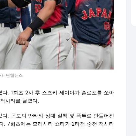
AP)=연합뉴스
다. 1회초 2사 후 스즈키 세이야가 솔로포를 쏘아
 적시타를 날렸다.
았다. 곤도의 안타와 상대 실책 및 폭투로 만들어진
다. 7회초에는 모리시타 쇼타가 2타점 중전 적시타