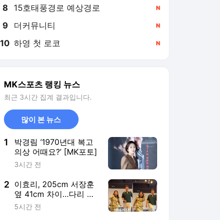
8
15호태풍경로 예상경로
,신규
9
더커뮤니티
,신규
10
하영 첫 로코
,신규
MK스포츠 랭킹 뉴스
최근 3시간 집계 결과입니다.
많이 본 뉴스
1
박경림 ‘1970년대 복고
의상 어때요?’ [MK포토]
3시간 전
2
이효리, 205cm 서장훈
옆 41cm 차이…다리 들
자 동작은 ‘복붙’
5시간 전