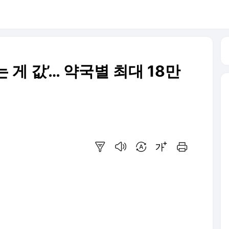
 게 값’… 약국별 최대 18만
요약보기
음성으로 듣기
번역 설정
글씨크기 조절하기
인쇄하기