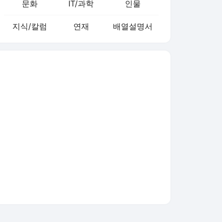
문화
IT/과학
인물
지식/칼럼
연재
배열설명서