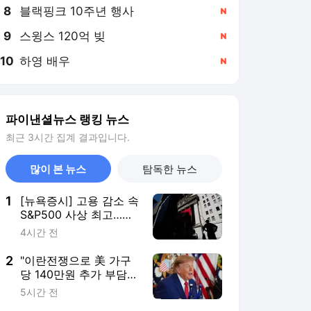
8
블랙핑크 10주년 행사
,신규
9
스윙스 120억 빚
,신규
10
하영 배우
,신규
파이낸셜뉴스 랭킹 뉴스
최근 3시간 집계 결과입니다.
많이 본 뉴스
탐독한 뉴스
1
[뉴욕증시] 고용 감소 속
S&P500 사상 최고…스
페이스X, 16% 폭등
4시간 전
2
"이란전쟁으로 美 가구
당 140만원 추가 부담"
WP...장기 비용 1조달러
5시간 전