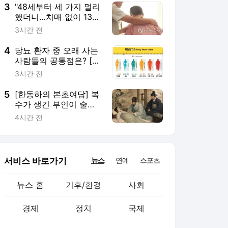
3
"48세부터 세 가지 멀리
했더니…치매 없이 13년
더 살았다" [헬스톡]
3시간 전
4
당뇨 환자 중 오래 사는
사람들의 공통점은? [안
철우 교수의 호르몬 백
3시간 전
과사전]
5
[한동하의 본초여담] 복
수가 생긴 부인이 술과
소금을 끊지 못해 죽었
4시간 전
다
서비스 바로가기
뉴스
연예
스포츠
뉴스 홈
기후/환경
사회
경제
정치
국제