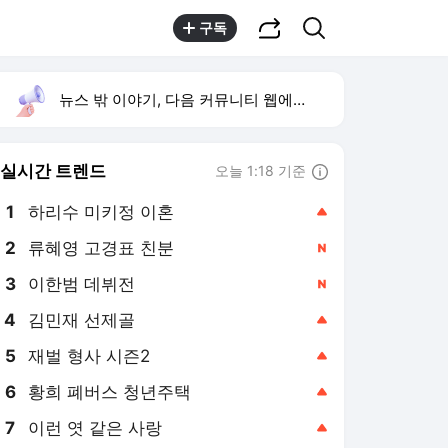
공유하기
검색
구독
뉴스 밖 이야기, 다음 커뮤니티 웹에서 보기
실시간 트렌드
오늘 1:18 기준
툴팁보기
1
하리수 미키정 이혼
,상승
2
류혜영 고경표 친분
,신규
3
이한범 데뷔전
,신규
4
김민재 선제골
,상승
5
재벌 형사 시즌2
,상승
6
황희 폐버스 청년주택
,상승
7
이런 엿 같은 사랑
,상승