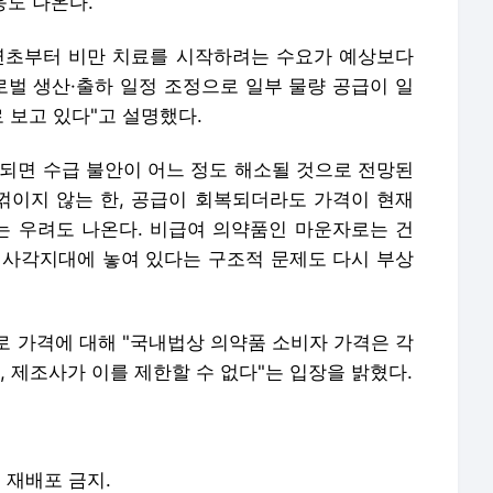
 꺾이지 않는 한, 공급이 회복되더라도 가격이 현재
 우려도 나온다. 비급여 의약품인 마운자로는 건
 사각지대에 놓여 있다는 구조적 문제도 다시 부상
로 가격에 대해 "국내법상 의약품 소비자 가격은 각
 제조사가 이를 제한할 수 없다"는 입장을 밝혔다.
및 재배포 금지.
 언론사로 이동합니다.
 아파트 방화사건 수사팀장 숨진 채 발견…사망 경위 조사
'삼전닉스' 폭락 적중한 족집게들 "반등, 일회성 아니다"면서... AI 과잉투자엔 '우려'
"김밥 2알 겨우 먹어"...앙상하게 마른 고현정, 다이어트 아닌 '음식 공포증' 고백 [헬스톡]
"공항 라운지 무료라더니"…카드만 들고 갔다간 '헛걸음'