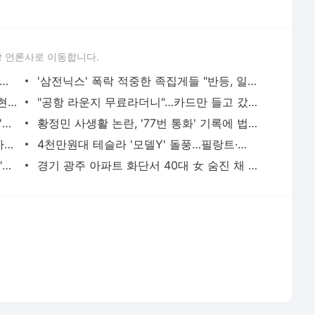
日 유명 영화배우, 자택서 숨진 채 발견…'마약투약 혐의'
황정민 사생활 논란, '77번 통화' 기록에 법조계 주목
버핏 "도박판 된 증시…자산 가격, 실제 가치보다 비싸"
4천만원대 테슬라 '모델Y' 돌풍…필랑트·액티언 판매 '직격탄'
SK하닉 레버리지에 7억 올인한 은행원..."한 달 만에 5억 증발" 멘붕
경기 광주 아파트 화단서 40대 女 숨진 채 발견…시신 옆엔 '이불'
서비스 약관/정책
 글쓴이에 있으며, Daum의 입장과 다를 수 있습니다.