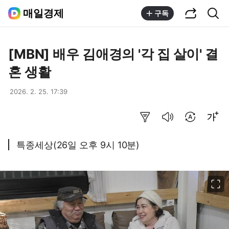
공유하기
통합검색
매일경제
구독
[MBN] 배우 김애경의 '각 집 살이' 결
혼 생활
2026. 2. 25. 17:39
요약보기
음성으로 듣기
번역 설정
글씨크기 조절하기
특종세상(26일 오후 9시 10분)
이미지 크게 보기