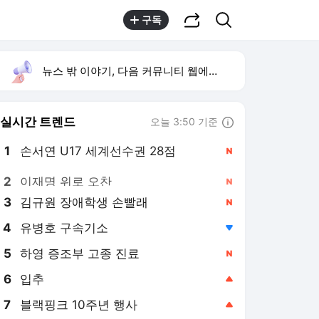
공유하기
검색
구독
뉴스 밖 이야기, 다음 커뮤니티 웹에서 보기
실시간 트렌드
오늘 3:50 기준
툴팁보기
1
손서연 U17 세계선수권 28점
,신규
2
이재명 위로 오찬
,신규
3
김규원 장애학생 손빨래
,신규
4
유병호 구속기소
,하락
5
하영 증조부 고종 진료
,신규
6
입추
,상승
7
블랙핑크 10주년 행사
,상승