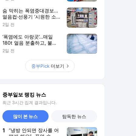
숨 막히는 폭염중대경보…
얼음컵·선풍기 ‘시원한 소
비’ 급증
2일 전
‘폭염에도 아랑곳’…매일
180t 얼음 분출하고, 불길
속에서 망치 두드리는 삶의
2일 전
현장
중부Pick
더보기
중부일보 랭킹 뉴스
최근 3시간 집계 결과입니다.
많이 본 뉴스
탐독한 뉴스
1
“냉방 안되면 장사를 어