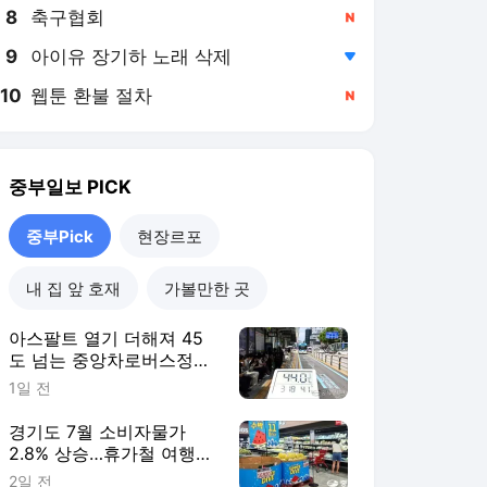
8
축구협회
,신규
9
아이유 장기하 노래 삭제
,하락
10
웹툰 환불 절차
,신규
중부일보
PICK
중부Pick
현장르포
내 집 앞 호재
가볼만한 곳
아스팔트 열기 더해져 45
도 넘는 중앙차로버스정류
장…버스 기다리다 녹초되
1일 전
는 시민들
경기도 7월 소비자물가
2.8% 상승…휴가철 여행비
‘껑충’
2일 전