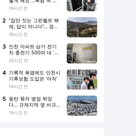
떻게 해요”…폭염 속 고
장난 에어컨 수리 대기
19시간 전
만 최소 일주일
2
“집만 짓는 그린벨트 해
제, 답이 아니다”… 경기
지자체들 권한 확대 요
18시간 전
구
3
인천 아파트·상가 전기
차 충전기 500여 대 ‘먹
통’...사업자 “경영 어려
20시간 전
워”
4
기록적 폭염에도 인천시
기후보험 도입은 ‘아직’
19시간 전
5
동탄 묶자 병점 뛰었
다… 규제지역 옆 비규
제지 풍선효과 뚜렷
18시간 전