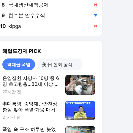
8
국내생산세액공제
,신규
9
합수본 압수수색
,하락
10
klpga
,신규
헤럴드경제
PICK
역대급 폭염
美·日 엔화 공식 개입
온열질환 사망자 10명 중 6
명 초고령층…80세 이상 집
중 보호 추진
20시간 전
李대통령, 중앙재난안전상
황실 찾아 폭염·가뭄 대처
점검
21시간 전
폭염 속 구조 하루만 늦었