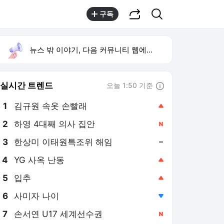
공유하기
검색
구독
뉴스 밖 이야기, 다음 커뮤니티 웹에서 보기
실시간 트렌드
오늘 1:50 기준
툴팁보기
1
김규원 속옷 손빨래
,상승
2
하영 4대째 의사 집안
,신규
3
한상미 이태원특조위 해임
,유지
4
YG 사옥 난동
,상승
5
입추
,상승
6
사미자 나이
,하락
7
손서연 U17 세계선수권
,신규