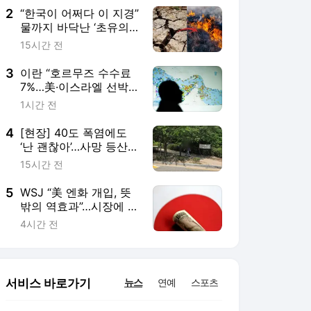
2
“한국이 어쩌다 이 지경”
물까지 바닥난 ‘초유의
사태’…최악의 여름, 이
15시간 전
제 시작이다 [지구, 뭐
래?]
3
이란 “호르무즈 수수료
7%…美·이스라엘 선박
통항금지 추진”…다시 요
1시간 전
동치는 중동정세
4
[현장] 40도 폭염에도
‘난 괜찮아’…사망 등산객
속출에도 끊이지 않는
15시간 전
산행 [세상&]
5
WSJ “美 엔화 개입, 뜻
밖의 역효과”…시장에 달
러 더 풀었다
4시간 전
서비스 바로가기
뉴스
연예
스포츠