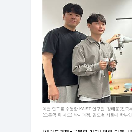
이번 연구를 수행한 KAIST 연구진. 강태웅(왼쪽
(오른쪽 위 네모) 박사과정, 김도현 서울대 학부연구생
[헤럴드경제=구본혁 기자] 영화 다크나