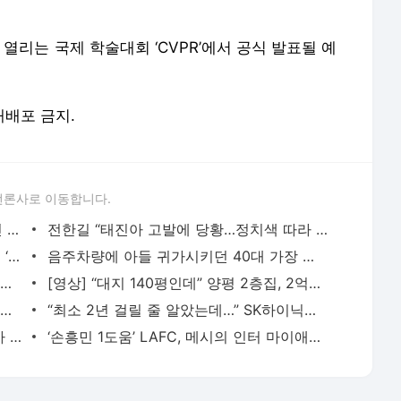
열리는 국제 학술대회 ‘CVPR’에서 공식 발표될 예
 재배포 금지.
언론사로 이동합니다.
“이게 500년 전통이라고?”…1만명 뒤엉킨 日 ‘알몸 축제’서 男 3명 의식불명
전한길 “태진아 고발에 당황…정치색 따라 눈치 보는 연예인들 무슨 잘못”
“이건 너무 심했다”…순직 소방관 사주 본 ‘운명전쟁49’, 유족 측은 “방송 안 내리면 법적 대응”
음주차량에 아들 귀가시키던 40대 가장 사망…가해자는 3번째 음주운전
‘독도 홍보대사’ 가수 김창열 日입국 거부당했다…“다케시마의 날 앞두고 문제 삼아”
[영상] “대지 140평인데” 양평 2층집, 2억대로 급락[부동산360]
박나래 살쪘나 했더니 “스트레스로 머리 다 빠져. 막걸리 학원도 관둬”…근황 공개
“최소 2년 걸릴 줄 알았는데…” SK하이닉스 성과급이 만든 세종의 기적[세종백블]
슈주 최시원 尹 선고에 “불의필망” 썼다가 악플 폭주…SM, 법적 대응
‘손흥민 1도움’ LAFC, 메시의 인터 마이애미 3-0 완파