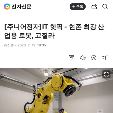
공유하기
통합검색
전자신문
구독
[주니어전자]IT 핫픽 - 현존 최강 산
업용 로봇, 고질라
최성훈
2026. 2. 19. 18:35
요약보기
음성으로 듣기
번역 설정
글씨크기 조절하기
이미지 크게 보기