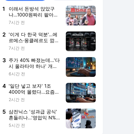
1
이래서 돈방석 앉았구
나…1000원짜리 팔아
4000억 번 비결 [권용
7시간 전
훈의 트렌드워치]
2
'이게 다 한국 덕분'…에
르메스·몽클레르도 깜짝
놀랐다 [안혜원의 명품
7시간 전
의세계]
3
주가 40% 빠졌는데…'다
시 올라타야 하나' 개미
들 들썩 [한경우의 케이
6시간 전
스스터디]
4
'일단 넣고 보자' 1조
4000억 몰렸다…요즘
뜨는 개미 피난처 [투자
2시간 전
톡]
5
삼전닉스 '성과급 공식'
흔들리나…'영업익 N%'
입법 전쟁 [김대영의 노
5시간 전
무스쿨]