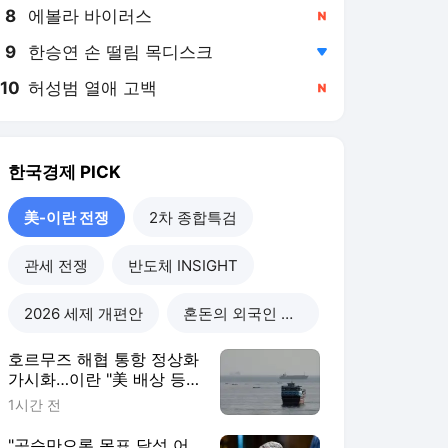
8
에볼라 바이러스
,신규
9
한승연 손 떨림 목디스크
,하락
10
허성범 열애 고백
,신규
한국경제
PICK
美-이란 전쟁
2차 종합특검
관세 전쟁
반도체 INSIGHT
2026 세제 개편안
혼돈의 외국인 고용시장
호르무즈 해협 통항 정상화
가시화…이란 "美 배상 등
조건 충족돼야"
1시간 전
"공습만으론 목표 달성 어