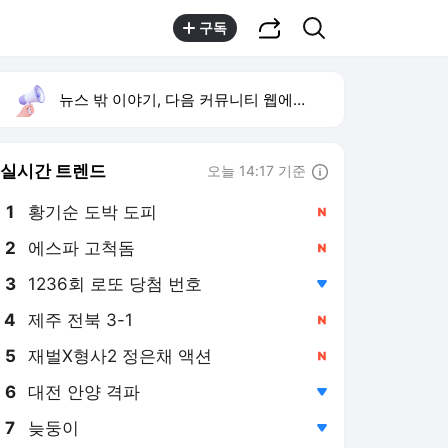
공유하기
검색
구독
뉴스 밖 이야기, 다음 커뮤니티 웹에서 보기
실시간 트렌드
오늘 14:17 기준
툴팁보기
1
황기순 도박 도피
,신규
2
에스파 고척돔
,신규
3
1236회 로또 당첨 번호
,하락
4
제주 전북 3-1
,신규
5
재벌X형사2 정은채 액션
,신규
6
대전 안양 격파
,하락
7
늦둥이
,하락