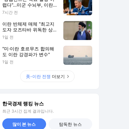
렵다"…미군 수뇌부, 이란전
출구전략 모색
7시간 전
이란 반체제 매체 "최고지
도자 모즈타바 위독한 상
태"
1일 전
"미·이란 호르무즈 합의해
도 이란 강경파가 변수"
1일 전
美-이란 전쟁
더보기
한국경제 랭킹 뉴스
최근 3시간 집계 결과입니다.
많이 본 뉴스
탐독한 뉴스