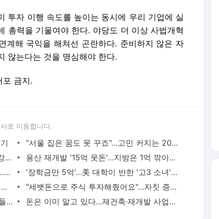
미 투자 이행 속도를 높이는 동시에 우리 기업에 실
데 총력을 기울여야 한다. 야당도 더 이상 사법개혁
연계해 국익을 해쳐선 곤란하다. 준비하지 않은 자
지 않는다는 것을 명심해야 한다.
배포 금지.
론사로 이동합니다.
인기
"서울 집은 꿈도 못 꾸죠"…고민 커지는 2030 직장인들 [김익환의 부처 핸즈업]
"日 대신 한국행" 명동 휩쓴 '알리페이'…강남 피부과는 '풀부킹'
용산 재개발 '15억 웃돈'…지방은 1억 깎아도 안 팔려
현대차·테슬라 불붙인 '휴머노이드 전쟁'…뒤에서 웃는 K배터리
'장학금만 5억'…美 대학이 반한 '고3 소녀' 누구 길래
요즘 누가 예금하나…증시 초호황에 은행들 "10% 이자 드려요"
"세뱃돈으로 주식 투자해줬어요"…자칫 증여세 대상
루이비통 줄 서고 다이소까지…中관광객들 '싹쓸이 쇼핑' [현장+]
돈은 이미 알고 있다…재건축·재개발 사업지 '들썩' [정비의 시간中]