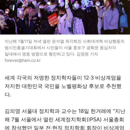
지난해 1월11일 저녁 열린 윤석열 즉각퇴진 사회대개혁 비상행동의
범시민총궐기대회에서 시민들이 서울 종로구 광화문 동십자각
일대에서 명동 방향으로 행진하고 있다. 김영원 기자
forever@hani.co.kr
세계 각국의 저명한 정치학자들이 12·3 비상계엄을
저지한 대한민국 국민을 노벨평화상 후보로 추천했
다.
김의영 서울대 정치학과 교수는 18일 한겨레에 “지난
해 7월 서울에서 열린 세계정치학회(IPSA) 서울총회
에 참석했던 일부 전·현직 정치학회 회장이 비상계엄