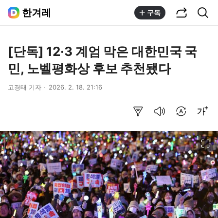
공유하기
통합검색
한겨레
구독
[단독] 12·3 계엄 막은 대한민국 국
민, 노벨평화상 후보 추천됐다
고경태 기자
2026. 2. 18. 21:16
요약보기
음성으로 듣기
번역 설정
글씨크기 조절하기
이미지 크게 보기