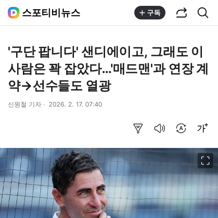
공유하기
통합검색
스포티비뉴스
구독
'구단 팝니다' 샌디에이고, 그래도 이
사람은 꽉 잡았다…'매드맨'과 연장 계
약→선수들도 열광
신원철 기자
2026. 2. 17. 07:40
요약보기
음성으로 듣기
번역 설정
글씨크기 조절하기
이미지 크게 보기