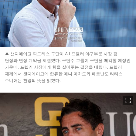
▲ 샌디에이고 파드리스 구단이 AJ 프렐러 야구부문 사장 겸
단장과 연장 계약을 체결했다. 구단주 그룹이 구단을 매각할 예정인
가운데, 프렐러 사장에게 힘을 실어주는 결정을 내렸다. 프렐러
체제에서 샌디에이고에 합류한 매니 마차도와 페르난도 타티스
주니어는 환영의 뜻을 밝혔다.
이미지 크게 보기