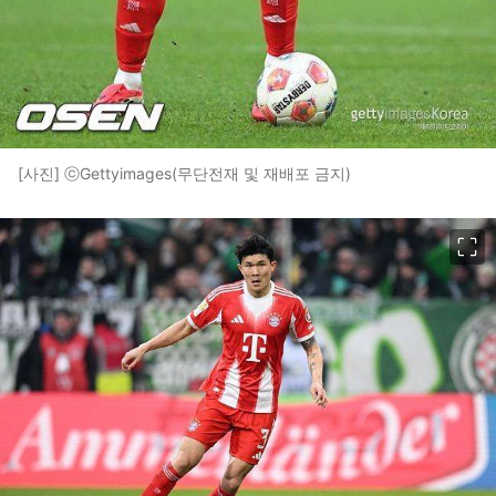
[사진] ⓒGettyimages(무단전재 및 재배포 금지)
이미지 크게 보기