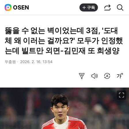
공유하기
통합검색
OSEN
구독
뚫을 수 없는 벽이었는데 3점, '도대
체 왜 이러는 걸까요?' 모두가 인정했
는데 빌트만 외면-김민재 또 희생양
우충원
2026. 2. 16. 13:54
요약보기
음성으로 듣기
번역 설정
글씨크기 조절하기
이미지 크게 보기