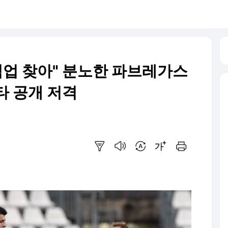
직업 찾아" 분노한 파브레가스
라타 공개 저격
요약보기
음성으로 듣기
번역 설정
글씨크기 조절하기
인쇄하기