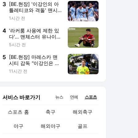
잘 지내고 있어 기뻐"
3
[BE.현장] '이강인의 아
틀레티코와 격돌' 맨시
티, 선발 라인업 공개…
1시간 전
마르무시가 공격 선봉장
4
'라커룸 사용에 제한 있
다'… 맨체스터 유나이티
드 최고 유망주 JJ 가브
5시간 전
리엘, 규정에 의해 팀 동
료와 분리
5
[BE.현장] 마레스카 맨
시티 감독 "이강인은 훌
륭한 선수...아틀레티코
11시간 전
에 큰 도움 될 것"
서비스 바로가기
뉴스
연예
스포츠
스포츠 홈
축구
해외축구
야구
해외야구
골프