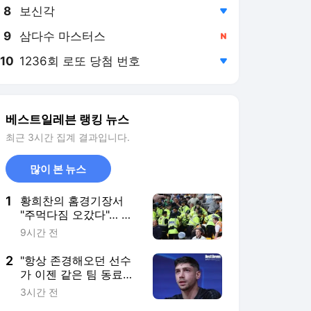
8
보신각
,하락
9
삼다수 마스터스
,신규
10
1236회 로또 당첨 번호
,하락
베스트일레븐 랭킹 뉴스
최근 3시간 집계 결과입니다.
많이 본 뉴스
1
황희찬의 홈경기장서
"주먹다짐 오갔다"… 경
찰까지 개입된 원정 팬
9시간 전
들간의 난투극, 구단은
"진상 파악 후 조치 "
2
"항상 존경해오던 선수
가 이젠 같은 팀 동료라
니"… 레알 마드리드 '캡
3시간 전
틴' 발베르데, "선수들이