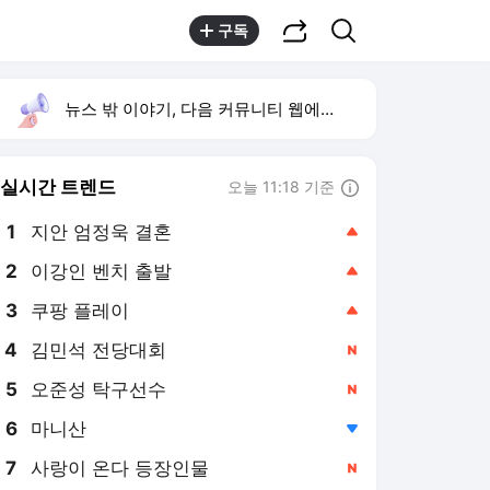
공유하기
검색
구독
뉴스 밖 이야기, 다음 커뮤니티 웹에서 보기
실시간 트렌드
오늘 11:18 기준
툴팁보기
1
지안 엄정욱 결혼
,상승
2
이강인 벤치 출발
,상승
3
쿠팡 플레이
,상승
4
김민석 전당대회
,신규
5
오준성 탁구선수
,신규
6
마니산
,하락
7
사랑이 온다 등장인물
,신규