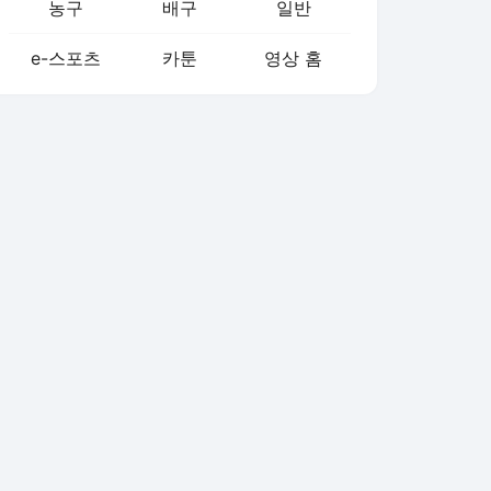
농구
배구
일반
e-스포츠
카툰
영상 홈