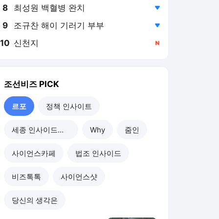
8
최성원 백혈병 완치
,하락
9
조규찬 해이 기러기 부부
,하락
10
신천지
,신규
조선비즈
PICK
르포
정책 인사이트
세종 인사이드아웃
Why
줌인
사이언스카페
법조 인사이드
비즈톡톡
사이언스샷
당신의 생각은