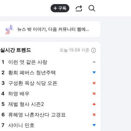
공유하기
검색
구독
뉴스 밖 이야기, 다음 커뮤니티 웹에서 보기
실시간 트렌드
오늘 15:59 기준
툴팁보기
1
이런 엿 같은 사랑
,유지
2
황희 폐버스 청년주택
,하락
3
구성환 옥상 식당 오픈
,신규
4
하영 배우
,신규
5
재벌 형사 시즌2
,상승
6
류혜영 나혼자산다 고경표
,신규
7
샤이니 민호
,하락