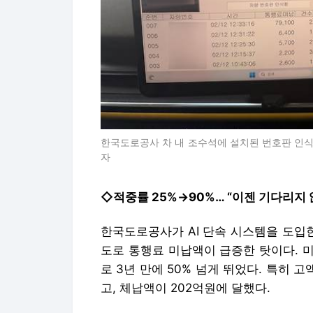
한국도로공사 차 내 조수석에 설치된 번호판 인식
자
◇적중률 25%→90%… “이젠 기다리지 
한국도로공사가 AI 단속 시스템을 도입한
도로 통행료 미납액이 급증한 탓이다. 미납
로 3년 만에 50% 넘게 뛰었다. 특히 
고, 체납액이 202억원에 달했다.