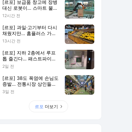
[르포] 보급품 창고에 장병
대신 로봇이… 스마트 물류
센터 도입한 보급부대 가보
12시간 전
니
[르포] 과일·고기부터 다시
채웠지만… 홈플러스 가오
픈 첫날 입고율 30%
13시간 전
[르포] 지하 2층에서 루프
톱 즐긴다… 패스트파이브,
성수 연무장점 공개
2일 전
[르포] 38도 폭염에 손님도
증발… 전통시장 상인들의
여름 생존기
3일 전
르포
더보기