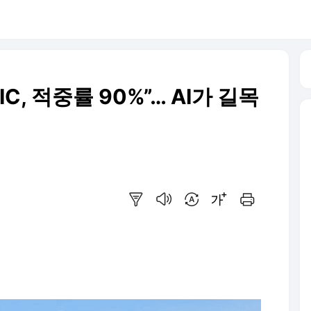
IC, 적중률 90%”… AI가 길목
요약보기
음성으로 듣기
번역 설정
글씨크기 조절하기
인쇄하기