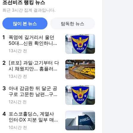
조선비즈 랭킹 뉴스
최근 3시간 집계 결과입니다.
많이 본 뉴스
탐독한 뉴스
1
폭염에 길거리서 울던
50대…신원 확인하니
30년 전 실종자였다
13시간 전
2
[르포] 과일·고기부터 다
시 채웠지만… 홈플러스
가오픈 첫날 입고율
13시간 전
30%
3
아내 감금한 뒤 달군 공
구로 고문한 남편…구속
기로
12시간 전
4
포스코홀딩스, 계열사
인터·DX 지분 일부 매
각… 2조5000억원 확보
10시간 전