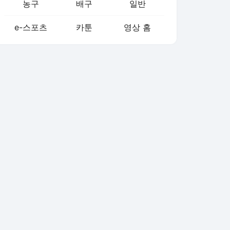
농구
배구
일반
e-스포츠
카툰
영상 홈