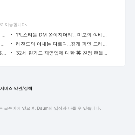
로 이동합니다.
축구 심판이 이렇게 예쁘다니!...이탈리아 뒤집어진 '천상 미모'
'PL스타들 DM 쏟아지더라'.. 미모의 여배우 대체 누구길래?
첼시 슈퍼스타 놀이공원 데이트 포착…새여친도 ‘대단하네’
레전드의 아내는 다르다...깊게 파인 드레스 '시선 강탈'
앵커 생일 파티가 이렇게 화끈해? 팬들 홀린 '파격 시스루'
32세 린가드 재영입에 대한 英 친정 팬들의 대답은 이랬다
서비스 약관/정책
 글쓴이에 있으며, Daum의 입장과 다를 수 있습니다.