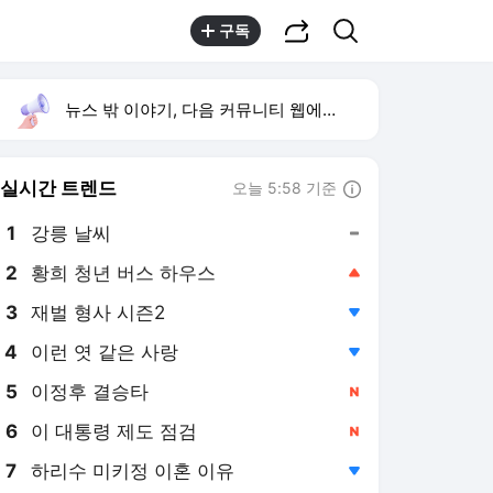
공유하기
검색
구독
뉴스 밖 이야기, 다음 커뮤니티 웹에서 보기
실시간 트렌드
오늘 5:58 기준
툴팁보기
1
강릉 날씨
,유지
2
황희 청년 버스 하우스
,상승
3
재벌 형사 시즌2
,하락
4
이런 엿 같은 사랑
,하락
5
이정후 결승타
,신규
6
이 대통령 제도 점검
,신규
7
하리수 미키정 이혼 이유
,하락