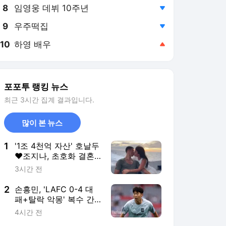
8
임영웅 데뷔 10주년
,하락
9
우주떡집
,하락
10
하영 배우
,상승
포포투 랭킹 뉴스
최근 3시간 집계 결과입니다.
많이 본 뉴스
1
'1조 4천억 자산' 호날두
♥조지나, 초호화 결혼
식 올린다...럭셔리 웨딩
3시간 전
홀+'1박 210만원' 호텔
공개
2
손흥민, 'LAFC 0-4 대
패+탈락 악몽' 복수 간
다...'챔피언스컵 우승팀'
4시간 전
톨루카와 3개월 만에 리