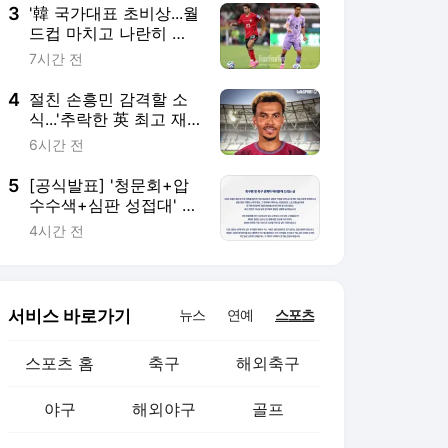
매치
3
'韓 국가대표 초비상...월
드컵 마치고 나란히 쓰
러졌다, 옌스 카스트로
7시간 전
프 어깨 부상+백승호는
복귀 시동
4
절친 손흥민 감격할 소
식...'추락한 英 최고 재
능' 잉글랜드 복귀 조짐,
6시간 전
'2부 강등' 웨스트햄서
훈련 포착
5
[공식발표] '청문회+압
수수색+심판 성접대' 벼
랑 끝 축구협회, 사과문
4시간 전
발표...:철저히 쇄신하겠
다"
서비스 바로가기
뉴스
연예
스포츠
스포츠 홈
축구
해외축구
야구
해외야구
골프