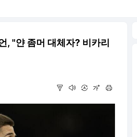
, "얀 좀머 대체자? 비카리
요약보기
음성으로 듣기
번역 설정
글씨크기 조절하기
인쇄하기