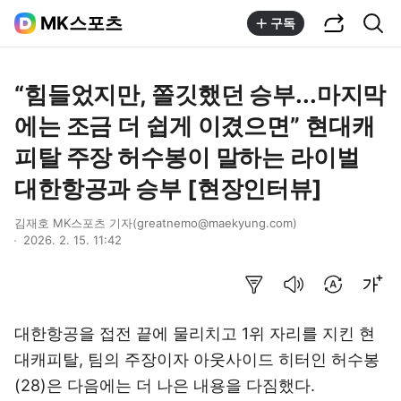
공유하기
통합검색
MK스포츠
구독
“힘들었지만, 쫄깃했던 승부...마지막
에는 조금 더 쉽게 이겼으면” 현대캐
피탈 주장 허수봉이 말하는 라이벌
대한항공과 승부 [현장인터뷰]
김재호 MK스포츠 기자(greatnemo@maekyung.com)
2026. 2. 15. 11:42
요약보기
음성으로 듣기
번역 설정
글씨크기 조절하기
대한항공을 접전 끝에 물리치고 1위 자리를 지킨 현
대캐피탈, 팀의 주장이자 아웃사이드 히터인 허수봉
(28)은 다음에는 더 나은 내용을 다짐했다.