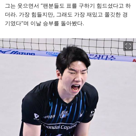
그는 웃으면서 “팬분들도 표를 구하기 힘드셨다고 하
더라. 가장 힘들지만, 그래도 가장 재밌고 쫄깃한 경
기였다”며 이날 승부를 돌아봤다.
이미지 크게 보기