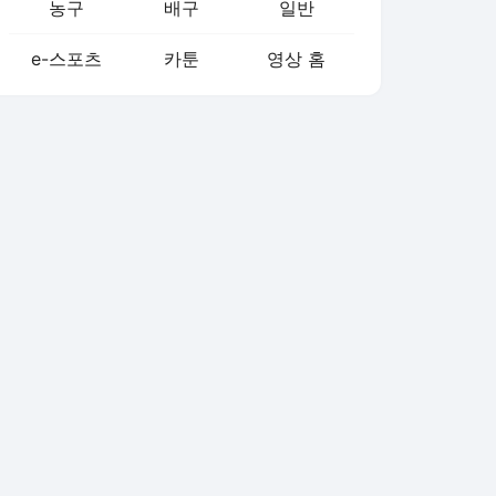
농구
배구
일반
e-스포츠
카툰
영상 홈