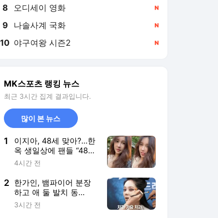
8
오디세이 영화
,신규
9
나솔사계 국화
,신규
10
야구여왕 시즌2
,신규
MK스포츠 랭킹 뉴스
최근 3시간 집계 결과입니다.
많이 본 뉴스
1
이지아, 48세 맞아?…한
옥 생일상에 팬들 “48년
째 뱀파이어”
4시간 전
2
한가인, 뱀파이어 분장
하고 애 둘 발치 동
행…“병원서 못 들어가
3시간 전
게 되면 어떡해”