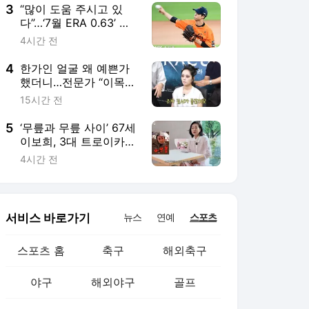
3
“많이 도움 주시고 있
다”…‘7월 ERA 0.63’ 한
화 장유호 활약에는 엄
4시간 전
상백 도움 있었다
4
한가인 얼굴 왜 예쁜가
했더니…전문가 “이목구
비 주차 질서가 좋아”
15시간 전
5
‘무릎과 무릎 사이’ 67세
이보희, 3대 트로이카→
생활형 유튜버…‘뽕’ 이
4시간 전
미숙은 32만
서비스 바로가기
뉴스
연예
스포츠
스포츠 홈
축구
해외축구
야구
해외야구
골프