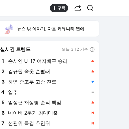
공유하기
검색
구독
뉴스 밖 이야기, 다음 커뮤니티 웹에서 보기
실시간 트렌드
오늘 3:12 기준
툴팁보기
1
손서연 U-17 여자배구 승리
,상승
2
김규원 속옷 손빨래
,상승
3
하영 증조부 고종 진료
,하락
4
입추
,유지
5
임성근 채상병 순직 책임
,상승
6
네이버 2분기 최대매출
,신규
7
선관위 특검 추천위
,신규