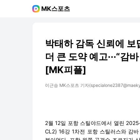
MK스포츠
박태하 감독 신뢰에 보
더 큰 도약 예고···“감
[MK피플]
이근승 MK스포츠 기자(specialone2387@maeky
2월 12일 포항 스틸야드에서 열린 202
CL2) 16강 1차전 포항 스틸러스와 감바