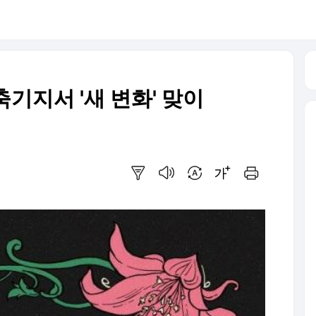
비축기지서 '새 변화' 맞이
요약보기
음성으로 듣기
번역 설정
글씨크기 조절하기
인쇄하기