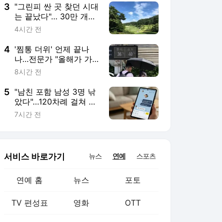
3
"그린피 싼 곳 찾던 시대
는 끝났다"… 30만 개
'진짜 후기' 품은 AI, 골
4시간 전
프 예약 지도를 바꾸다
4
'찜통 더위' 언제 끝나
나…전문가 "올해가 가
장 덜 더운 여름 될 수
8시간 전
도"
5
"남친 포함 남성 3명 낚
았다"…120차례 걸쳐 2
억 가로챈 '4억 채무자'
7시간 전
[사기꾼들]
서비스 바로가기
뉴스
연예
스포츠
연예 홈
뉴스
포토
TV 편성표
영화
OTT