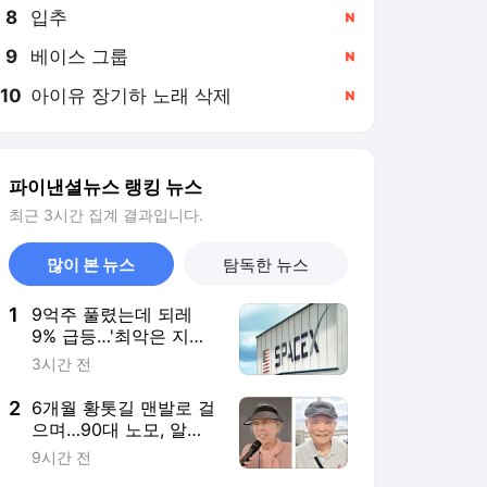
8
입추
,신규
9
베이스 그룹
,신규
10
아이유 장기하 노래 삭제
,신규
파이낸셜뉴스 랭킹 뉴스
최근 3시간 집계 결과입니다.
많이 본 뉴스
탐독한 뉴스
1
9억주 풀렸는데 되레
9% 급등…'최악은 지났
다'는 스페이스X 투자자
3시간 전
들
2
6개월 황톳길 맨발로 걸
으며…90대 노모, 알츠
하이머 이겨냈다 [박동
9시간 전
창의 맨발걷기學]