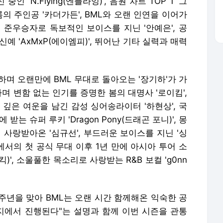
'N.Flying(엔플라잉)', 음원 차트 TOP 1 '그
의 주인공 '카더가든', BML와 오랜 인연을 이어가
5' 준우승자로 독보적인 보이스를 지닌 '안예은', 공
신예 'AxMxP(에이엠피)', 뛰어난 기타 실력과 매력
고하며 오랜만에 BML 무대로 돌아오는 '장기하'가 가
며 변함 없는 인기를 증명한 봄의 대명사 '로이킴',
 깊은 여운을 남긴 감성 싱어송라이터 '하현상', 국
는 슈퍼 루키 'Dragon Pony(드래곤 포니)', 몽
사랑받아온 '심규선', 부드러운 보이스를 지닌 '싱
25에서의 첫 공식 무대 이후 1년 만에 아시아 투어 소
)', 소울풀한 목소리로 사랑받는 R&B 보컬 'g0nn
주년을 맞아 BML는 오랜 시간 함께해온 익숙한 공
에서 진행된다"는 설명과 함께 이번 시즌을 관통