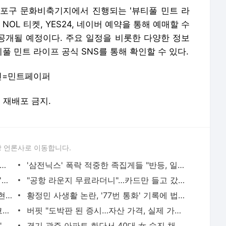
 마포구 문화비축기지에서 진행되는 '뷰티풀 민트 라
 NOL 티켓, YES24, 네이버 예약을 통해 예매할 수
 공개될 예정이다. 주요 일정을 비롯한 다양한 정보
 민트 라이프 공식 SNS를 통해 확인할 수 있다.
 사진=민트페이퍼
및 재배포 금지.
 언론사로 이동합니다.
 아파트 방화사건 수사팀장 숨진 채 발견…사망 경위 조사
'삼전닉스' 폭락 적중한 족집게들 "반등, 일회성 아니다"면서... AI 과잉투자엔 '우려'
日 유명 영화배우, 자택서 숨진 채 발견…'마약투약 혐의'
"공항 라운지 무료라더니"…카드만 들고 갔다간 '헛걸음'
"김밥 2알 겨우 먹어"...앙상하게 마른 고현정, 다이어트 아닌 '음식 공포증' 고백 [헬스톡]
황정민 사생활 논란, '77번 통화' 기록에 법조계 주목
'이숙캠' 서장훈 "지옥이다"…아이들 앞 코인 부부 갈등에 분노 [RE:TV]
버핏 "도박판 된 증시…자산 가격, 실제 가치보다 비싸"
SK하닉 레버리지에 7억 올인한 은행원..."한 달 만에 5억 증발" 멘붕
경기 광주 아파트 화단서 40대 女 숨진 채 발견…시신 옆엔 '이불'