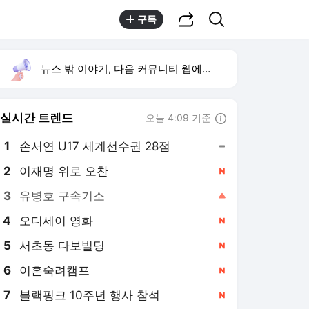
공유하기
검색
구독
뉴스 밖 이야기, 다음 커뮤니티 웹에서 보기
실시간 트렌드
오늘 4:09 기준
툴팁보기
1
손서연 U17 세계선수권 28점
,유지
2
이재명 위로 오찬
,신규
3
유병호 구속기소
,상승
4
오디세이 영화
,신규
5
서초동 다보빌딩
,신규
6
이혼숙려캠프
,신규
7
블랙핑크 10주년 행사 참석
,신규