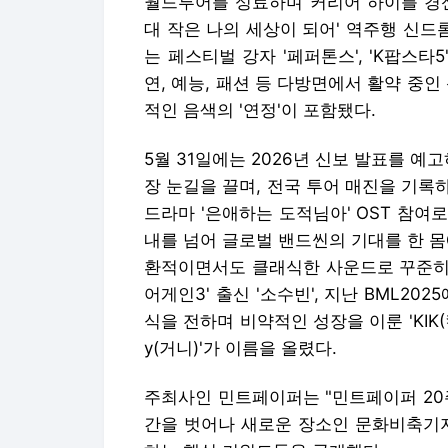
월드투어를 성료하며 커리어 하이를 경신 중인 
대 작은 나의 세상이 되어' 역주행 신드롬
는 페스티벌 강자 '페퍼톤스', 'K팝스타
연, 예능, 패션 등 다방면에서 활약 중인 
적인 음색의 '연정'이 포함됐다.
5월 31일에는 2026년 신보 발표를 예
장 눈길을 끌며, 전국 투어 매진을 기록하
드라마 '은애하는 도적님아' OST 참여로
내를 넘어 글로벌 밴드씬의 기대를 한 몸에 받
환적이면서도 클래식한 사운드로 꾸준히 
어게인3' 출신 '소수빈', 지난 BML20
식을 전하며 비약적인 성장을 이룬 'KIK(킥
y(거니)'가 이름을 올렸다.
주최사인 민트페이퍼는 "민트페이퍼 20
간을 벗어나 새로운 장소인 문화비축기지