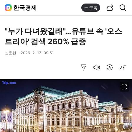
공유하기
통합검색
한국경제
구독
"누가 다녀왔길래"…유튜브 속 '오스
트리아' 검색 260% 급증
신용현
2026. 2. 13. 09:51
요약보기
음성으로 듣기
번역 설정
글씨크기 조절하기
이미지 크게 보기