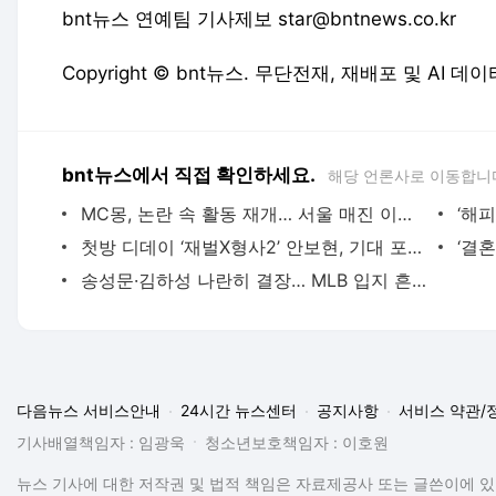
bnt뉴스 연예팀 기사제보 star@bntnews.co.kr
Copyright © bnt뉴스. 무단전재, 재배포 및 AI 데
bnt뉴스에서 직접 확인하세요.
해당 언론사로 이동합니
MC몽, 논란 속 활동 재개… 서울 매진 이어 부산 콘서트 개최
‘해
첫방 디데이 ‘재벌X형사2’ 안보현, 기대 포인트 3
‘결혼
송성문·김하성 나란히 결장… MLB 입지 흔들리나
다음뉴스 서비스안내
24시간 뉴스센터
공지사항
서비스 약관/
기사배열책임자 : 임광욱
청소년보호책임자 : 이호원
뉴스 기사에 대한 저작권 및 법적 책임은 자료제공사 또는 글쓴이에 있으