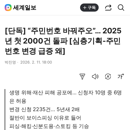
공유하기
통합검색
세계일보
구독
[단독] “주민번호 바꿔주오”… 2025
년 첫 2000건 돌파 [심층기획-주민
번호 변경 급증 왜]
박진영
2026. 2. 11. 18:00
요약보기
음성으로 듣기
번역 설정
글씨크기 조절하기
생명 위해·재산 피해 공포에… 신청자 10명 중 6명
은 허용
변경 신청 2235건… 5년새 2배
절반이 보이스피싱 이유로 들어
피싱·해킹·신분도용·스토킹 등 기승