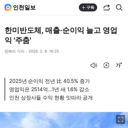
공유하기
통합검색
인천일보
구독
한미반도체, 매출·순이익 늘고 영업
익 '주춤'
정혜리 기자
2026. 2. 8. 16:25
음성으로 듣기
번역 설정
글씨크기 조절하기
2025년 순이익 전년 比 40.5% 증가
영업익은 2514억…1년 새 1.6% 감소
인천 상장사들 수익 현황 잇따라 공개
이미지 크게 보기