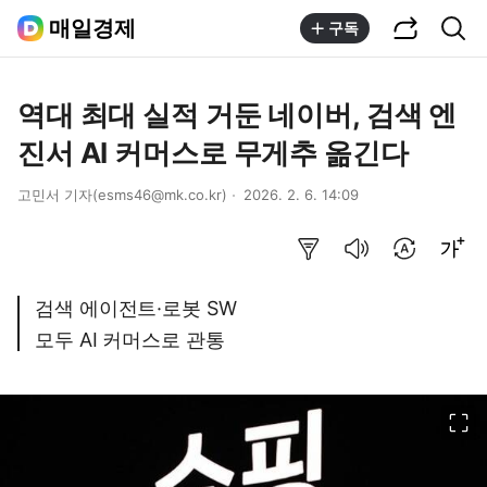
공유하기
통합검색
매일경제
구독
역대 최대 실적 거둔 네이버, 검색 엔
진서 AI 커머스로 무게추 옮긴다
고민서 기자(esms46@mk.co.kr)
2026. 2. 6. 14:09
요약보기
음성으로 듣기
번역 설정
글씨크기 조절하기
검색 에이전트·로봇 SW
모두 AI 커머스로 관통
이미지 크게 보기