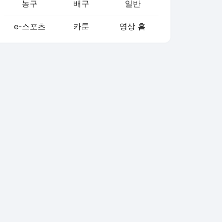
농구
배구
일반
e-스포츠
카툰
영상 홈