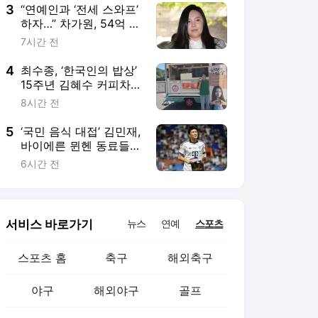
3
“연예인과 ‘전세 스와프’
하자…” 차가원, 54억 갈
취한 ‘라누보 한남’ 사기
7시간 전
전말
4
최수종, ‘한국인의 밥상’
15주년 김혜수 커피차에
“사랑스런 후배”
8시간 전
5
‘국민 음식 대접’ 김민재,
바이에른 뮌헨 동료들과
회식, 獨 매체 “KIM 한국
6시간 전
투어 기념 치킨 쐈다”
서비스 바로가기
뉴스
연예
스포츠
스포츠 홈
축구
해외축구
야구
해외야구
골프