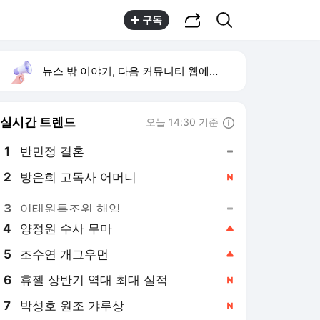
공유하기
검색
구독
뉴스 밖 이야기, 다음 커뮤니티 웹에서 보기
실시간 트렌드
오늘 14:30 기준
툴팁보기
1
반민정 결혼
,유지
2
방은희 고독사 어머니
,신규
3
이태원특조위 해임
,유지
4
양정원 수사 무마
,상승
5
조수연 개그우먼
,상승
6
휴젤 상반기 역대 최대 실적
,신규
7
박성호 원조 갸루상
,신규