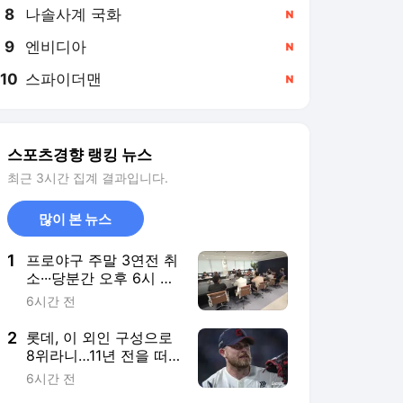
8
나솔사계 국화
,신규
9
엔비디아
,신규
10
스파이더맨
,신규
스포츠경향 랭킹 뉴스
최근 3시간 집계 결과입니다.
많이 본 뉴스
1
프로야구 주말 3연전 취
소···당분간 오후 6시 30
분→7시 지연 개시
6시간 전
2
롯데, 이 외인 구성으로
8위라니…11년 전을 떠
올리게 하는 이유
6시간 전