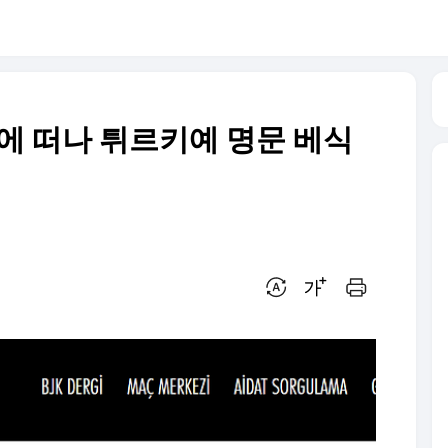
기에 떠나 튀르키예 명문 베식
번역 설정
글씨크기 조절하기
인쇄하기