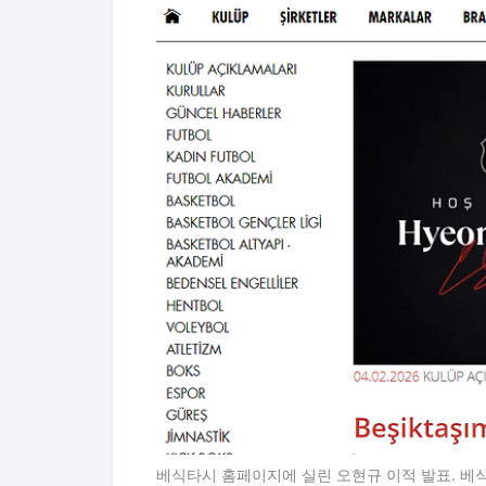
베식타시 홈페이지에 실린 오현규 이적 발표. 베