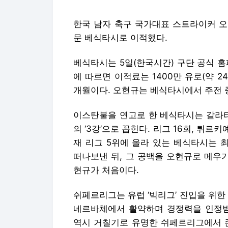
한국 남자 축구 국가대표 스트라이커 오현
문 베식타시로 이적했다.
베식타시는 5일(한국시간) 구단 공식 
에 따르면 이적료는 1400만 유로(약 24
개월이다. 오현규는 베식타시에서 주전 
이스탄불을 연고로 한 베식타시는 갈라
의 ‘3강’으로 꼽힌다. 리그 16회, 튀르키
재 리그 5위에 올라 있는 베식타시는 
떠나보낸 뒤, 그 공백을 오현규로 메우
현규가 처음이다.
쉬페르리그는 유럽 ‘빅리그’ 진입을 위한
네르바체에서 활약하며 경쟁력을 인정받
역시 거칠기로 유명한 쉬페르리그에서 존